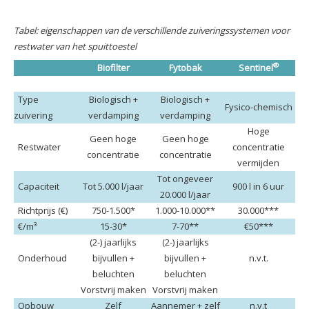
Tabel: eigenschappen van de verschillende zuiveringssystemen voor
restwater van het spuittoestel
®
Biofilter
Fytobak
Sentinel
Type
Biologisch +
Biologisch +
Fysico-chemisch
zuivering
verdamping
verdamping
Hoge
Geen hoge
Geen hoge
Restwater
concentratie
concentratie
concentratie
vermijden
Tot ongeveer
Capaciteit
Tot 5.000 l/jaar
900 l in 6 uur
20.000 l/jaar
Richtprijs (€)
750-1.500*
1.000-10.000**
30.000***
€/m³
15-30*
7-70**
€50***
(2-) jaarlijks
(2-) jaarlijks
Onderhoud
bijvullen +
bijvullen +
n.v.t.
beluchten
beluchten
Vorstvrij maken
Vorstvrij maken
Opbouw
Zelf
Aannemer + zelf
n.v.t