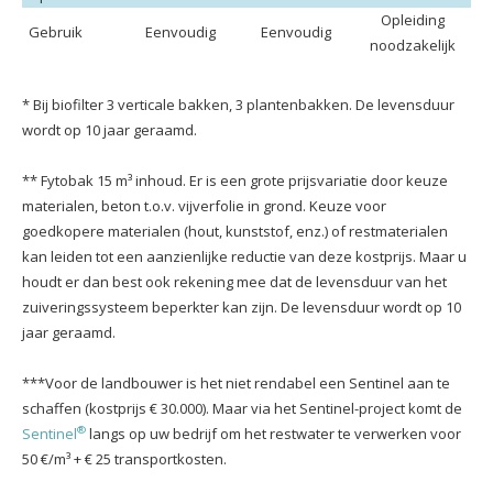
Opleiding
Gebruik
Eenvoudig
Eenvoudig
noodzakelijk
* Bij biofilter 3 verticale bakken, 3 plantenbakken. De levensduur
wordt op 10 jaar geraamd.
** Fytobak 15 m³ inhoud. Er is een grote prijsvariatie door keuze
materialen, beton t.o.v. vijverfolie in grond. Keuze voor
goedkopere materialen (hout, kunststof, enz.) of restmaterialen
kan leiden tot een aanzienlijke reductie van deze kostprijs. Maar u
houdt er dan best ook rekening mee dat de levensduur van het
zuiveringssysteem beperkter kan zijn. De levensduur wordt op 10
jaar geraamd.
***Voor de landbouwer is het niet rendabel een Sentinel aan te
schaffen (kostprijs € 30.000). Maar via het Sentinel-project komt de
®
Sentinel
langs op uw bedrijf om het restwater te verwerken voor
50 €/m³ + € 25 transportkosten.