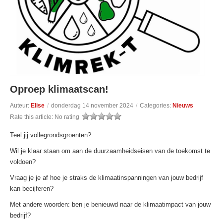
Oproep klimaatscan!
Auteur:
Elise
/
donderdag 14 november 2024
/
Categories:
Nieuws
Rate this article:
No rating
Teel jij vollegrondsgroenten?
Wil je klaar staan om aan de duurzaamheidseisen van de toekomst te
voldoen?
Vraag je je af hoe je straks de klimaatinspanningen van jouw bedrijf
kan becijferen?
Met andere woorden: ben je benieuwd naar de klimaatimpact van jouw
bedrijf?