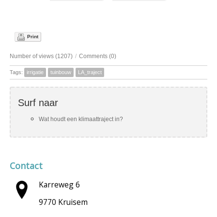
Print
Number of views (1207)
/
Comments (0)
Tags:
irrigatie
tuinbouw
LA_traject
Surf naar
Wat houdt een klimaattraject in?
Contact
Karreweg 6
9770 Kruisem