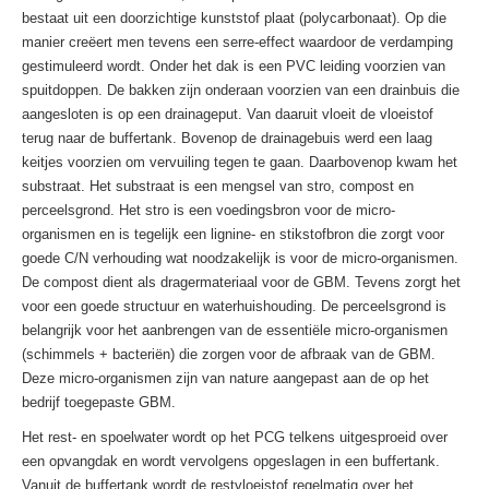
bestaat uit een doorzichtige kunststof plaat (polycarbonaat). Op die
manier creëert men tevens een serre-effect waardoor de verdamping
gestimuleerd wordt. Onder het dak is een PVC leiding voorzien van
spuitdoppen. De bakken zijn onderaan voorzien van een drainbuis die
aangesloten is op een drainageput. Van daaruit vloeit de vloeistof
terug naar de buffertank. Bovenop de drainagebuis werd een laag
keitjes voorzien om vervuiling tegen te gaan. Daarbovenop kwam het
substraat. Het substraat is een mengsel van stro, compost en
perceelsgrond. Het stro is een voedingsbron voor de micro-
organismen en is tegelijk een lignine- en stikstofbron die zorgt voor
goede C/N verhouding wat noodzakelijk is voor de micro-organismen.
De compost dient als dragermateriaal voor de GBM. Tevens zorgt het
voor een goede structuur en waterhuishouding. De perceelsgrond is
belangrijk voor het aanbrengen van de essentiële micro-organismen
(schimmels + bacteriën) die zorgen voor de afbraak van de GBM.
Deze micro-organismen zijn van nature aangepast aan de op het
bedrijf toegepaste GBM.
Het rest- en spoelwater wordt op het PCG telkens uitgesproeid over
een opvangdak en wordt vervolgens opgeslagen in een buffertank.
Vanuit de buffertank wordt de restvloeistof regelmatig over het