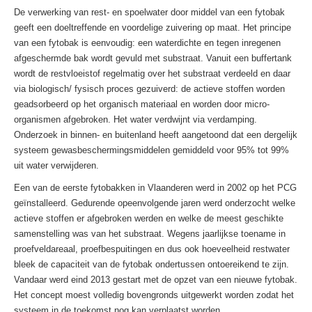
De verwerking van rest- en spoelwater door middel van een fytobak
geeft een doeltreffende en voordelige zuivering op maat. Het principe
van een fytobak is eenvoudig: een waterdichte en tegen inregenen
afgeschermde bak wordt gevuld met substraat. Vanuit een buffertank
wordt de restvloeistof regelmatig over het substraat verdeeld en daar
via biologisch/ fysisch proces gezuiverd: de actieve stoffen worden
geadsorbeerd op het organisch materiaal en worden door micro-
organismen afgebroken. Het water verdwijnt via verdamping.
Onderzoek in binnen- en buitenland heeft aangetoond dat een dergelijk
systeem gewasbeschermingsmiddelen gemiddeld voor 95% tot 99%
uit water verwijderen.
Een van de eerste fytobakken in Vlaanderen werd in 2002 op het PCG
geïnstalleerd. Gedurende opeenvolgende jaren werd onderzocht welke
actieve stoffen er afgebroken werden en welke de meest geschikte
samenstelling was van het substraat. Wegens jaarlijkse toename in
proefveldareaal, proefbespuitingen en dus ook hoeveelheid restwater
bleek de capaciteit van de fytobak ondertussen ontoereikend te zijn.
Vandaar werd eind 2013 gestart met de opzet van een nieuwe fytobak.
Het concept moest volledig bovengronds uitgewerkt worden zodat het
systeem in de toekomst nog kan verplaatst worden.