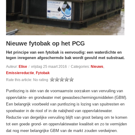
Nieuwe fytobak op het PCG
Het principe van een fytobak is eenvoudig: een waterdichte en
tegen inregenen afgeschermde bak wordt gevuld met substraat.
Auteur:
Elise
/
vrijdag 25 maart 2016
/
Categories:
Nieuws
,
Emissiereductie
,
Fytobak
Rate this article:
No rating
Puntlozing is één van de voornaamste oorzaken van vervuiling van
oppervlakte- en grondwater met gewasbeschermingsmiddelen (GBM).
Een belangrijk voorbeeld van puntlozing is lozing van spuitresten en
spoelwater in de riool of in de nabijheid van oppervlaktewater.
Reductie van dergelijke vervuiling blijft van groot belang om te komen
tot een goede grond- en oppervlaktewater kwaliteit en zo te vermijden
dat nog meer belangrijke GBM van de markt zouden verdwijnen.