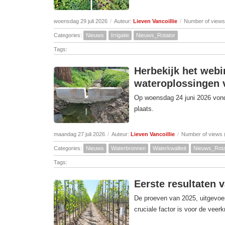
woensdag 29 juli 2026
/
Auteur:
Lieven Vancoillie
/
Number of views
Categories:
Nieuws
Irrigatie
Nieuws_Rotator
Tags:
Herbekijk het webi
wateroplossingen v
Op woensdag 24 juni 2026 vond 
plaats.
maandag 27 juli 2026
/
Auteur:
Lieven Vancoillie
/
Number of views 
Categories:
Nieuws
Waterbronnen
Waterkwaliteit
Nieuws_Rota
Tags:
Eerste resultaten 
De proeven van 2025, uitgevoer
cruciale factor is voor de veer