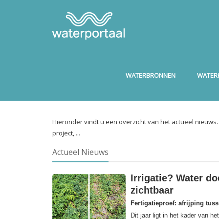
WATERBRONNEN
WATERK
Hieronder vindt u een overzicht van het actueel nieuws
project, ...
Actueel Nieuws
Irrigatie? Water do
zichtbaar
Fertigatieproef: afrijping tus
Dit jaar ligt in het kader van 