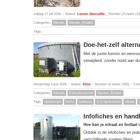
vrijdag 17 juli 2026
/
Auteur:
Lieven Vancoillie
/
Number of views (1
Categories:
Nieuws
Nieuws_Rotator
Tags:
Doe-het-zelf altern
Met de juiste kennis en eenvou
verwijderd, zonder nood aan dur
donderdag 4 juni 2026
/
Auteur:
Elise
/
Number of views (390)
/
Com
Categories:
Nieuws
Emissiereductie
Nieuws_Rotator
Tags:
spuistroom
fosfor
tuinbouw
S.O.Spuistroom
nitraat
Infofiches en handl
Hoe kan je nitraat en fosfaat 
Ontdek in de infofiches en prak
verschillende soorten filters.