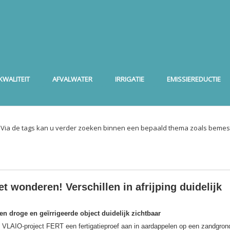
WALITEIT
AFVALWATER
IRRIGATIE
EMISSIEREDUCTIE
. Via de tags kan u verder zoeken binnen een bepaald thema zoals bemest
et wonderen! Verschillen in afrijping duidelijk
sen droge en geïrrigeerde object duidelijk zichtbaar
het VLAIO-project FERT een fertigatieproef aan in aardappelen op een zandgron