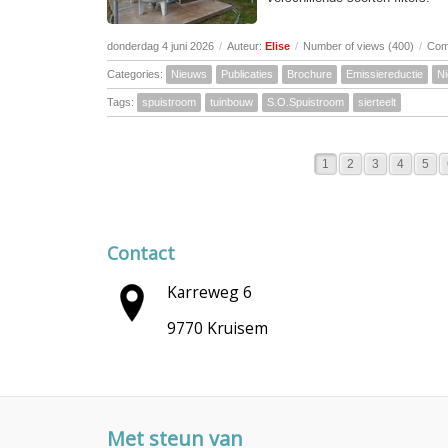
donderdag 4 juni 2026
/
Auteur:
Elise
/
Number of views (400)
/
Com
Categories:
Nieuws
Publicaties
Brochure
Emissiereductie
N
Tags:
spuistroom
tuinbouw
S.O.Spuistroom
sierteelt
1
2
3
4
5
Contact
Karreweg 6
9770 Kruisem
Met steun van