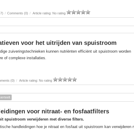
47)
/
Comments (0)
/
Article rating: No rating
atieven voor het uitrijden van spuistroom
dige zuiveringstechnieken kunnen nutriënten efficiënt uit spuistroom worden
e of complexe installaties.
ments (0)
/
Article rating: No rating
sierteelt
eidingen voor nitraat- en fosfaatfilters
uit spuistroom verwijderen met diverse filters.
tische handleidingen hoe je nitraat en fosfaat uit spuistroom kan verwijderen 