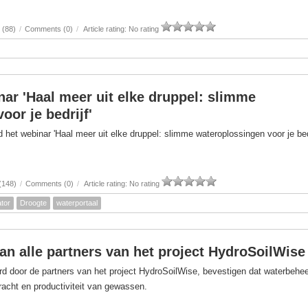
 (88)
/
Comments (0)
/
Article rating: No rating
nar 'Haal meer uit elke druppel: slimme
oor je bedrijf'
het webinar 'Haal meer uit elke druppel: slimme wateroplossingen voor je bedr
(148)
/
Comments (0)
/
Article rating: No rating
tor
Droogte
waterportaal
van alle partners van het project HydroSoilWise
d door de partners van het project HydroSoilWise, bevestigen dat waterbehe
kracht en productiviteit van gewassen.