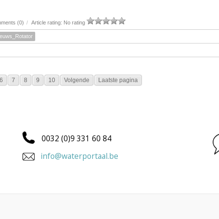
ments (0)
/
Article rating: No rating
ieuws_Rotator
6
7
8
9
10
Volgende
Laatste pagina
0032 (0)9 331 60 84
info@waterportaal.be