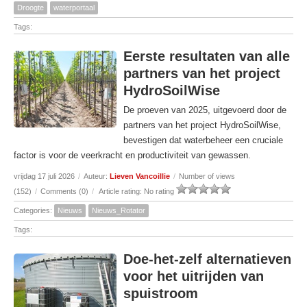
Droogte
waterportaal
Tags:
Eerste resultaten van alle
partners van het project
HydroSoilWise
De proeven van 2025, uitgevoerd door de
partners van het project HydroSoilWise,
bevestigen dat waterbeheer een cruciale
factor is voor de veerkracht en productiviteit van gewassen.
vrijdag 17 juli 2026
/
Auteur:
Lieven Vancoillie
/
Number of views
(152)
/
Comments (0)
/
Article rating: No rating
Categories:
Nieuws
Nieuws_Rotator
Tags:
Doe-het-zelf alternatieven
voor het uitrijden van
spuistroom