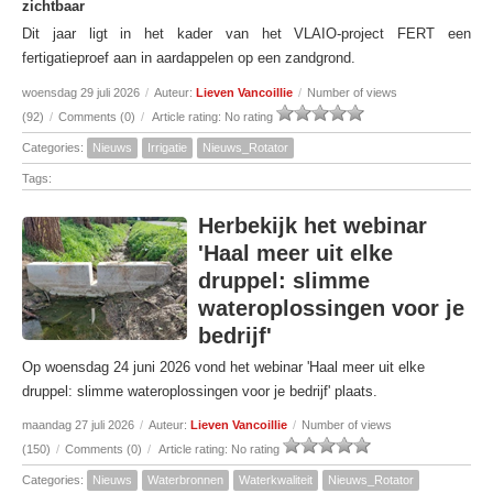
zichtbaar
Dit jaar ligt in het kader van het VLAIO-project FERT een
fertigatieproef aan in aardappelen op een zandgrond.
woensdag 29 juli 2026
/
Auteur:
Lieven Vancoillie
/
Number of views
(92)
/
Comments (0)
/
Article rating: No rating
Categories:
Nieuws
Irrigatie
Nieuws_Rotator
Tags:
Herbekijk het webinar
'Haal meer uit elke
druppel: slimme
wateroplossingen voor je
bedrijf'
Op woensdag 24 juni 2026 vond het webinar 'Haal meer uit elke
druppel: slimme wateroplossingen voor je bedrijf' plaats.
maandag 27 juli 2026
/
Auteur:
Lieven Vancoillie
/
Number of views
(150)
/
Comments (0)
/
Article rating: No rating
Categories:
Nieuws
Waterbronnen
Waterkwaliteit
Nieuws_Rotator