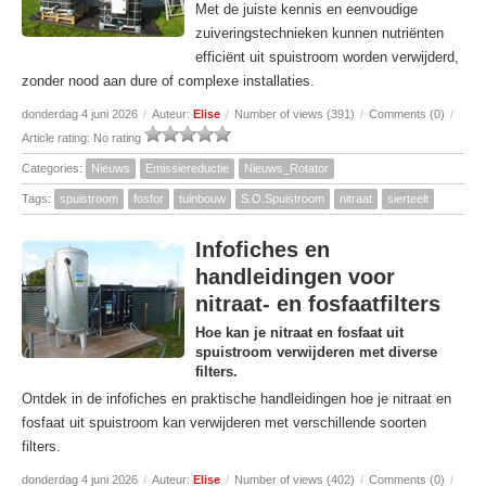
Met de juiste kennis en eenvoudige
zuiveringstechnieken kunnen nutriënten
efficiënt uit spuistroom worden verwijderd,
zonder nood aan dure of complexe installaties.
donderdag 4 juni 2026
/
Auteur:
Elise
/
Number of views (391)
/
Comments (0)
/
Article rating: No rating
Categories:
Nieuws
Emissiereductie
Nieuws_Rotator
Tags:
spuistroom
fosfor
tuinbouw
S.O.Spuistroom
nitraat
sierteelt
Infofiches en
handleidingen voor
nitraat- en fosfaatfilters
Hoe kan je nitraat en fosfaat uit
spuistroom verwijderen met diverse
filters.
Ontdek in de infofiches en praktische handleidingen hoe je nitraat en
fosfaat uit spuistroom kan verwijderen met verschillende soorten
filters.
donderdag 4 juni 2026
/
Auteur:
Elise
/
Number of views (402)
/
Comments (0)
/