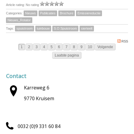
Article rating: No rating
Categories:
Nieuws
Publicaties
Brochure
Emissiereductie
Nieuws_Rotator
Tags:
spuistroom
tuinbouw
S.O.Spuistroom
sierteelt
RSS
1
2
3
4
5
6
7
8
9
10
Volgende
Laatste pagina
Contact
Karreweg 6
9770 Kruisem
0032 (0)9 331 60 84