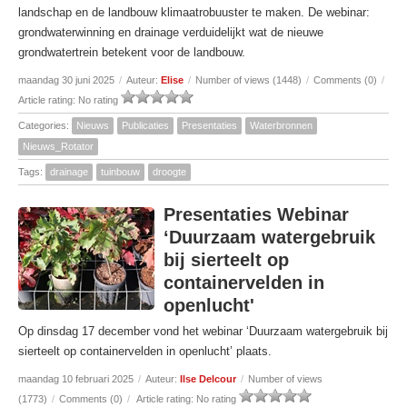
landschap en de landbouw klimaatrobuuster te maken. De webinar:
grondwaterwinning en drainage verduidelijkt wat de nieuwe
grondwatertrein betekent voor de landbouw.
maandag 30 juni 2025
/
Auteur:
Elise
/
Number of views (1448)
/
Comments (0)
/
Article rating: No rating
Categories:
Nieuws
Publicaties
Presentaties
Waterbronnen
Nieuws_Rotator
Tags:
drainage
tuinbouw
droogte
Presentaties Webinar
‘Duurzaam watergebruik
bij sierteelt op
containervelden in
openlucht'
Op dinsdag 17 december vond het webinar ‘Duurzaam watergebruik bij
sierteelt op containervelden in openlucht’ plaats.
maandag 10 februari 2025
/
Auteur:
Ilse Delcour
/
Number of views
(1773)
/
Comments (0)
/
Article rating: No rating