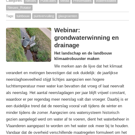
Categories:
Nieuws
Publicaties
Media
Presentaties
Waterkwaliteit
Nieuws_Rotator
Tags:
tuinbouw
puntvervuiling
glasgroenten
Webinar:
grondwaterwinning en
drainage
Het landschap en de landbouw
klimaatrobuuster maken
We merken aan de lijve dat het klimaat
verandert en metingen bevestigen dat ook duidelijk: de jaarlijkse
neerslaghoeveelheid stijgt lichtjes aangezien een hogere
luchttemperatuur meer water kan bevatten dat vroeg of laat neervalt
als neerslag. Het aantal neerslagdagen per jaar blijft vrijwel constant,
waardoor er per regendag meer neerslag valt dan vroeger. Daarbij is er
een duidelijke trend dat de neerslag vooral valt tijdens de winter en
minder tijdens de zomer. Aangezien ons watersysteem historisch
gezien aangelegd werd om water af te voeren, dient het waterbeheer in
Vlaanderen aangepast te worden om het water ook meer bij te houden.
Vandaar dat de overheid verschillende maatregelen formuleert om het