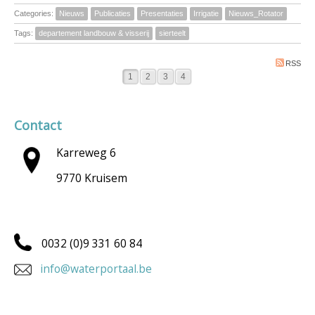
Categories:
Nieuws
Publicaties
Presentaties
Irrigatie
Nieuws_Rotator
Tags:
departement landbouw & visserij
sierteelt
RSS
1
2
3
4
Contact
Karreweg 6
9770 Kruisem
0032 (0)9 331 60 84
info@waterportaal.be