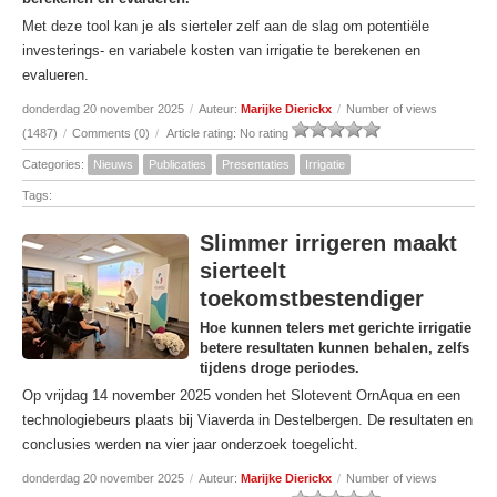
Met deze tool kan je als sierteler zelf aan de slag om potentiële
investerings- en variabele kosten van irrigatie te berekenen en
evalueren.
donderdag 20 november 2025
/
Auteur:
Marijke Dierickx
/
Number of views
(1487)
/
Comments (0)
/
Article rating: No rating
Categories:
Nieuws
Publicaties
Presentaties
Irrigatie
Tags:
Slimmer irrigeren maakt
sierteelt
toekomstbestendiger
Hoe kunnen telers met gerichte irrigatie
betere resultaten kunnen behalen, zelfs
tijdens droge periodes.
Op vrijdag 14 november 2025 vonden het Slotevent OrnAqua en een
technologiebeurs plaats bij Viaverda in Destelbergen. De resultaten en
conclusies werden na vier jaar onderzoek toegelicht.
donderdag 20 november 2025
/
Auteur:
Marijke Dierickx
/
Number of views