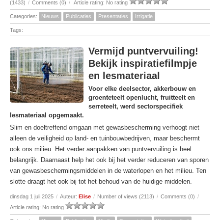
(1433)
/
Comments (0)
/
Article rating: No rating
Categories:
Nieuws
Publicaties
Presentaties
Irrigatie
Tags:
Vermijd puntvervuiling!
Bekijk inspiratiefilmpje
en lesmateriaal
Voor elke deelsector, akkerbouw en
groenteteelt openlucht, fruitteelt en
serreteelt, werd sectorspecifiek
lesmateriaal opgemaakt.
Slim en doeltreffend omgaan met gewasbescherming verhoogt niet
alleen de veiligheid op land- en tuinbouwbedrijven, maar beschermt
ook ons milieu. Het verder aanpakken van puntvervuiling is heel
belangrijk. Daarnaast help het ook bij het verder reduceren van sporen
van gewasbeschermingsmiddelen in de waterlopen en het milieu. Ten
slotte draagt het ook bij tot het behoud van de huidige middelen.
dinsdag 1 juli 2025
/
Auteur:
Elise
/
Number of views (2113)
/
Comments (0)
/
Article rating: No rating