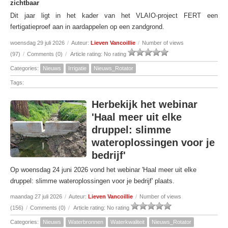
zichtbaar
Dit jaar ligt in het kader van het VLAIO-project FERT een
fertigatieproef aan in aardappelen op een zandgrond.
woensdag 29 juli 2026
/
Auteur:
Lieven Vancoillie
/
Number of views
(97)
/
Comments (0)
/
Article rating: No rating
Categories:
Nieuws
Irrigatie
Nieuws_Rotator
Tags:
Herbekijk het webinar
'Haal meer uit elke
druppel: slimme
wateroplossingen voor je
bedrijf'
Op woensdag 24 juni 2026 vond het webinar 'Haal meer uit elke
druppel: slimme wateroplossingen voor je bedrijf' plaats.
maandag 27 juli 2026
/
Auteur:
Lieven Vancoillie
/
Number of views
(156)
/
Comments (0)
/
Article rating: No rating
Categories:
Nieuws
Waterbronnen
Waterkwaliteit
Nieuws_Rotator