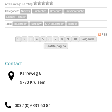
Article rating: No rating
Categories:
Nieuws
Publicaties
Brochure
Emissiereductie
Nieuws_Rotator
Tags:
spuistroom
tuinbouw
S.O.Spuistroom
sierteelt
RSS
1
2
3
4
5
6
7
8
9
10
Volgende
Laatste pagina
Contact
Karreweg 6
9770 Kruisem
0032 (0)9 331 60 84