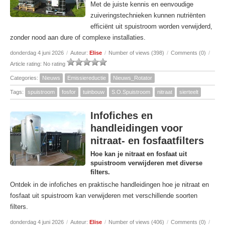
Met de juiste kennis en eenvoudige
zuiveringstechnieken kunnen nutriënten
efficiënt uit spuistroom worden verwijderd,
zonder nood aan dure of complexe installaties.
donderdag 4 juni 2026
/
Auteur:
Elise
/
Number of views (398)
/
Comments (0)
/
Article rating: No rating
Categories:
Nieuws
Emissiereductie
Nieuws_Rotator
Tags:
spuistroom
fosfor
tuinbouw
S.O.Spuistroom
nitraat
sierteelt
Infofiches en
handleidingen voor
nitraat- en fosfaatfilters
Hoe kan je nitraat en fosfaat uit
spuistroom verwijderen met diverse
filters.
Ontdek in de infofiches en praktische handleidingen hoe je nitraat en
fosfaat uit spuistroom kan verwijderen met verschillende soorten
filters.
donderdag 4 juni 2026
/
Auteur:
Elise
/
Number of views (406)
/
Comments (0)
/