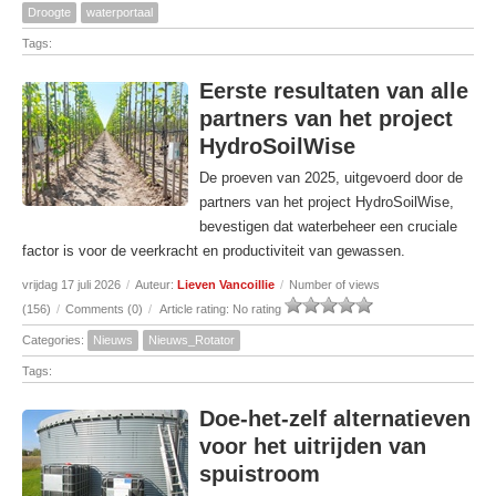
Droogte
waterportaal
Tags:
Eerste resultaten van alle
partners van het project
HydroSoilWise
De proeven van 2025, uitgevoerd door de
partners van het project HydroSoilWise,
bevestigen dat waterbeheer een cruciale
factor is voor de veerkracht en productiviteit van gewassen.
vrijdag 17 juli 2026
/
Auteur:
Lieven Vancoillie
/
Number of views
(156)
/
Comments (0)
/
Article rating: No rating
Categories:
Nieuws
Nieuws_Rotator
Tags:
Doe-het-zelf alternatieven
voor het uitrijden van
spuistroom