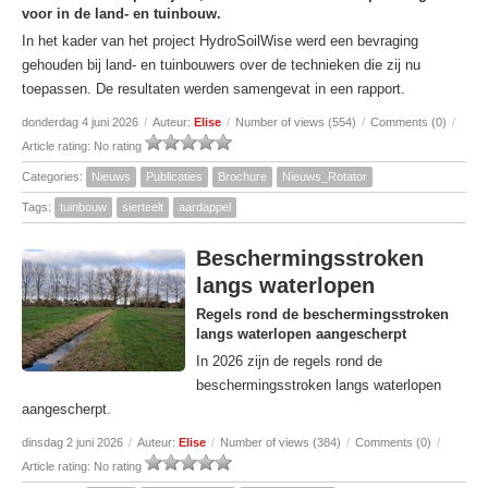
voor in de land- en tuinbouw.
In het kader van het project HydroSoilWise werd een bevraging
gehouden bij land- en tuinbouwers over de technieken die zij nu
toepassen. De resultaten werden samengevat in een rapport.
donderdag 4 juni 2026
/
Auteur:
Elise
/
Number of views (554)
/
Comments (0)
/
Article rating: No rating
Categories:
Nieuws
Publicaties
Brochure
Nieuws_Rotator
Tags:
tuinbouw
sierteelt
aardappel
Beschermingsstroken
langs waterlopen
Regels rond de beschermingsstroken
langs waterlopen aangescherpt
In 2026 zijn de regels rond de
beschermingsstroken langs waterlopen
aangescherpt.
dinsdag 2 juni 2026
/
Auteur:
Elise
/
Number of views (384)
/
Comments (0)
/
Article rating: No rating