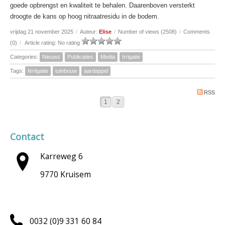
goede opbrengst en kwaliteit te behalen. Daarenboven versterkt
droogte de kans op hoog nitraatresidu in de bodem.
vrijdag 21 november 2025
/
Auteur:
Elise
/
Number of views (2508)
/
Comments
(0)
/
Article rating: No rating
Categories:
Nieuws
Publicaties
Media
Irrigatie
Tags:
fertigatie
tuinbouw
aardappel
RSS
1
2
Contact
Karreweg 6
9770 Kruisem
0032 (0)9 331 60 84