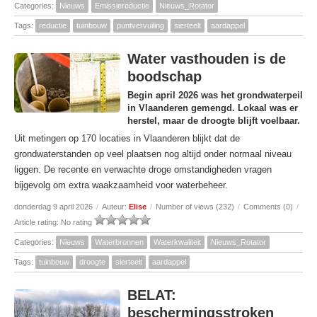
Categories:
Nieuws
Emissiereductie
Nieuws_Rotator
Tags:
reductie
tuinbouw
puntvervuiling
sierteelt
aardappel
Water vasthouden is de
boodschap
Begin april 2026 was het grondwaterpeil
in Vlaanderen gemengd. Lokaal was er
herstel, maar de droogte blijft voelbaar.
Uit metingen op 170 locaties in Vlaanderen blijkt dat de
grondwaterstanden op veel plaatsen nog altijd onder normaal niveau
liggen. De recente en verwachte droge omstandigheden vragen
bijgevolg om extra waakzaamheid voor waterbeheer.
donderdag 9 april 2026
/
Auteur:
Elise
/
Number of views (232)
/
Comments (0)
/
Article rating: No rating
Categories:
Nieuws
Waterbronnen
Waterkwaliteit
Nieuws_Rotator
Tags:
tuinbouw
droogte
sierteelt
aardappel
BELAT:
beschermingsstroken