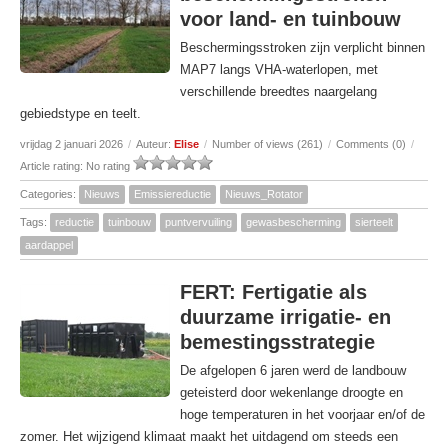
voor land- en tuinbouw
Beschermingsstroken zijn verplicht binnen
MAP7 langs VHA‑waterlopen, met
verschillende breedtes naargelang
gebiedstype en teelt.
vrijdag 2 januari 2026
/
Auteur:
Elise
/
Number of views (261)
/
Comments (0)
/
Article rating: No rating
Categories:
Nieuws
Emissiereductie
Nieuws_Rotator
Tags:
reductie
tuinbouw
puntvervuiling
gewasbescherming
sierteelt
aardappel
FERT: Fertigatie als
duurzame irrigatie- en
bemestingsstrategie
De afgelopen 6 jaren werd de landbouw
geteisterd door wekenlange droogte en
hoge temperaturen in het voorjaar en/of de
zomer. Het wijzigend klimaat maakt het uitdagend om steeds een