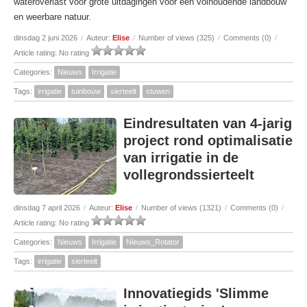
wateroverlast voor grote uitdagingen voor een volhoudende landbouw
en weerbare natuur.
dinsdag 2 juni 2026
/
Auteur:
Elise
/
Number of views (325)
/
Comments (0)
/
Article rating: No rating
Categories:
Nieuws
Irrigatie
Tags:
irrigatie
tuinbouw
sierteelt
stuwen
Eindresultaten van 4-jarig
project rond optimalisatie
van irrigatie in de
vollegrondssierteelt
dinsdag 7 april 2026
/
Auteur:
Elise
/
Number of views (1321)
/
Comments (0)
/
Article rating: No rating
Categories:
Nieuws
Irrigatie
Nieuws_Rotator
Tags:
irrigatie
sierteelt
Innovatiegids 'Slimme