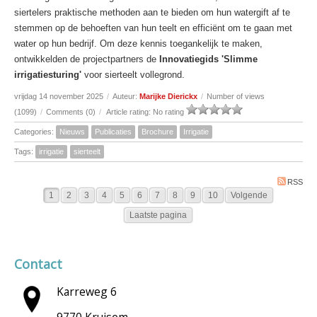
siertelers praktische methoden aan te bieden om hun watergift af te
stemmen op de behoeften van hun teelt en efficiënt om te gaan met
water op hun bedrijf. Om deze kennis toegankelijk te maken,
ontwikkelden de projectpartners de
Innovatiegids 'Slimme
irrigatiesturing'
voor sierteelt vollegrond.
vrijdag 14 november 2025
/
Auteur:
Marijke Dierickx
/
Number of views
(1099)
/
Comments (0)
/
Article rating: No rating
Categories:
Nieuws
Publicaties
Brochure
Irrigatie
Tags:
irrigatie
sierteelt
RSS
1
2
3
4
5
6
7
8
9
10
Volgende
Laatste pagina
Contact
Karreweg 6