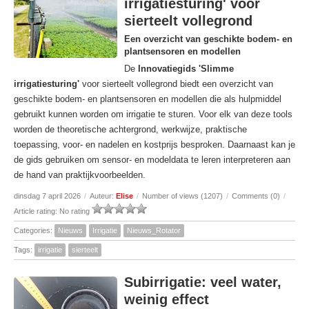
irrigatiesturing' voor
sierteelt vollegrond
Een overzicht van geschikte bodem- en
plantsensoren en modellen
De
Innovatiegids 'Slimme
irrigatiesturing'
voor sierteelt vollegrond biedt een overzicht van
geschikte bodem- en plantsensoren en modellen die als hulpmiddel
gebruikt kunnen worden om irrigatie te sturen. Voor elk van deze tools
worden de theoretische achtergrond, werkwijze, praktische
toepassing, voor- en nadelen en kostprijs besproken. Daarnaast kan je
de gids gebruiken om sensor- en modeldata te leren interpreteren aan
de hand van praktijkvoorbeelden.
dinsdag 7 april 2026
/
Auteur:
Elise
/
Number of views (1207)
/
Comments (0)
/
Article rating: No rating
Categories:
Nieuws
Irrigatie
Nieuws_Rotator
Tags:
irrigatie
sierteelt
Subirrigatie: veel water,
weinig effect