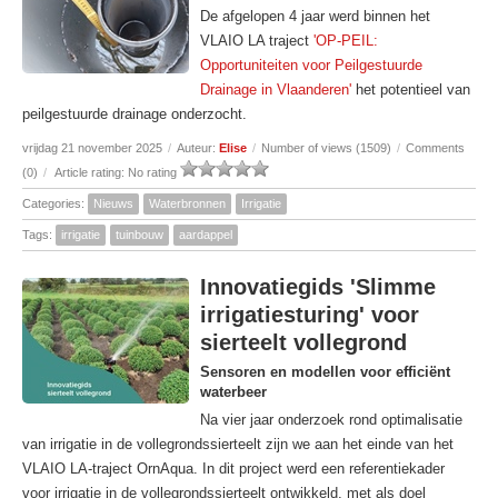
De afgelopen 4 jaar werd binnen het
VLAIO LA traject
'OP-PEIL:
Opportuniteiten voor Peilgestuurde
Drainage in Vlaanderen'
het potentieel van
peilgestuurde drainage onderzocht.
vrijdag 21 november 2025
/
Auteur:
Elise
/
Number of views (1509)
/
Comments
(0)
/
Article rating: No rating
Categories:
Nieuws
Waterbronnen
Irrigatie
Tags:
irrigatie
tuinbouw
aardappel
Innovatiegids 'Slimme
irrigatiesturing' voor
sierteelt vollegrond
Sensoren en modellen voor efficiënt
waterbeer
Na vier jaar onderzoek rond optimalisatie
van irrigatie in de vollegrondssierteelt zijn we aan het einde van het
VLAIO LA-traject OrnAqua. In dit project werd een referentiekader
voor irrigatie in de vollegrondssierteelt ontwikkeld, met als doel