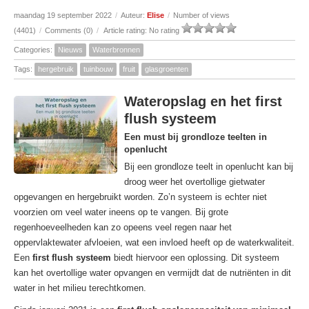
maandag 19 september 2022
/
Auteur:
Elise
/
Number of views
(4401)
/
Comments (0)
/
Article rating: No rating
Categories:
Nieuws
Waterbronnen
Tags:
hergebruik
tuinbouw
fruit
glasgroenten
Wateropslag en het first
flush systeem
Een must bij grondloze teelten in
openlucht
Bij een grondloze teelt in openlucht kan bij
droog weer het overtollige gietwater
opgevangen en hergebruikt worden. Zo’n systeem is echter niet
voorzien om veel water ineens op te vangen. Bij grote
regenhoeveelheden kan zo opeens veel regen naar het
oppervlaktewater afvloeien, wat een invloed heeft op de waterkwaliteit.
Een
first flush systeem
biedt hiervoor een oplossing. Dit systeem
kan het overtollige water opvangen en vermijdt dat de nutriënten in dit
water in het milieu terechtkomen.