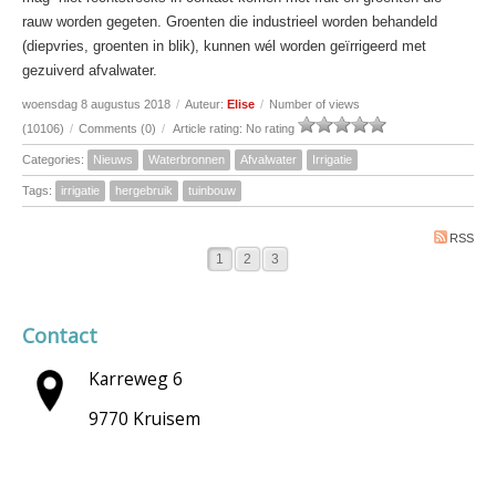
rauw worden gegeten.
Groenten die industrieel worden behandeld
(diepvries, groenten in blik), kunnen wél worden geïrrigeerd met
gezuiverd afvalwater.
woensdag 8 augustus 2018
/
Auteur:
Elise
/
Number of views
(10106)
/
Comments (0)
/
Article rating: No rating
Categories:
Nieuws
Waterbronnen
Afvalwater
Irrigatie
Tags:
irrigatie
hergebruik
tuinbouw
RSS
1
2
3
Contact
Karreweg 6
9770 Kruisem