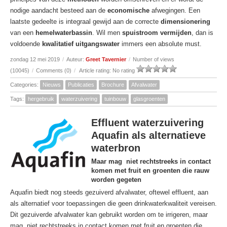
nodige aandacht besteed aan de
economische
afwegingen. Een
laatste gedeelte is integraal gewijd aan de correcte
dimensionering
van een
hemelwaterbassin
. Wil men
spuistroom vermijden
, dan is
voldoende
kwalitatief uitgangswater
immers een absolute must.
zondag 12 mei 2019
/
Auteur:
Greet Tavernier
/
Number of views
(10045)
/
Comments (0)
/
Article rating: No rating
Categories:
Nieuws
Publicaties
Brochure
Afvalwater
Tags:
hergebruik
waterzuivering
tuinbouw
glasgroenten
Effluent waterzuivering
Aquafin als alternatieve
waterbron
Maar mag niet rechtstreeks in contact
komen met fruit en groenten die rauw
worden gegeten
Aquafin biedt nog steeds gezuiverd afvalwater, oftewel effluent, aan
als alternatief voor toepassingen die geen drinkwaterkwaliteit vereisen.
Dit gezuiverde afvalwater kan gebruikt worden om te irrigeren, maar
mag niet rechtstreeks in contact komen met fruit en groenten die