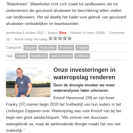
“Waterketen”. Waterketen richt zich zowel tot landbouwers als tot
ondernemers die gezuiverd afvalwater ter beschikking willen stellen
van landbouwers. Het wil daarbij het kader voor gebruik van gezuiverd
afvalwater verduidelijken en beantwoorden.
donderdag 6 oktober 2022
/
Auteur:
Elise
/
Number of views (5668)
/
Comments
(0)
/
Article rating: No rating
Categories:
Nieuws
Publicaties
Brochure
Irrigatie
Tags:
irrigatie
hergebruik
waterzuivering
tuinbouw
Onze investeringen in
wateropslag renderen
Door de droogte moeten we meer
wateranalyses laten uitvoeren.
Kristof Hannosset (39) en zijn broer
Franky (37) namen begin 2018 het fruitbedrijf van hun ouders in het
Limburgse Zepperen over. Wateropslag was voor Kristof van bij het
begin een groot aandachtspunt. "We streven een duurzaam
watergebruik na, maar de aanhoudende droogte maakt het ons niet
makkelijk."