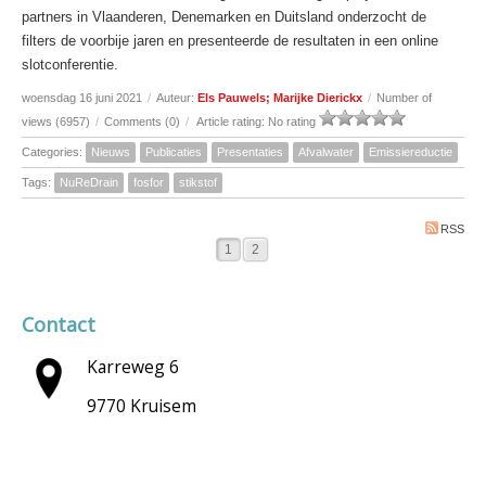
partners in Vlaanderen, Denemarken en Duitsland onderzocht de
filters de voorbije jaren en presenteerde de resultaten in een online
slotconferentie.
woensdag 16 juni 2021
/
Auteur:
Els Pauwels; Marijke Dierickx
/
Number of
views (6957)
/
Comments (0)
/
Article rating: No rating
Categories:
Nieuws
Publicaties
Presentaties
Afvalwater
Emissiereductie
Tags:
NuReDrain
fosfor
stikstof
RSS
1
2
Contact
Karreweg 6
9770 Kruisem