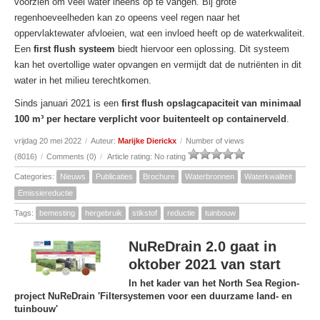
voorzien om veel water ineens op te vangen. Bij grote
regenhoeveelheden kan zo opeens veel regen naar het
oppervlaktewater afvloeien, wat een invloed heeft op de waterkwaliteit.
Een
first flush systeem
biedt hiervoor een oplossing. Dit systeem
kan het overtollige water opvangen en vermijdt dat de nutriënten in dit
water in het milieu terechtkomen.
Sinds januari 2021 is een
first flush opslagcapaciteit van minimaal
100 m³ per hectare verplicht voor buitenteelt op containerveld
.
vrijdag 20 mei 2022
/
Auteur:
Marijke Dierickx
/
Number of views
(8016)
/
Comments (0)
/
Article rating: No rating
Categories:
Nieuws
Publicaties
Brochure
Waterbronnen
Waterkwaliteit
Emissiereductie
Tags:
bemesting
hergebruik
stikstof
reductie
tuinbouw
NuReDrain 2.0 gaat in
oktober 2021 van start
In het kader van het North Sea Region-
project NuReDrain 'Filtersystemen voor een duurzame land- en
tuinbouw'