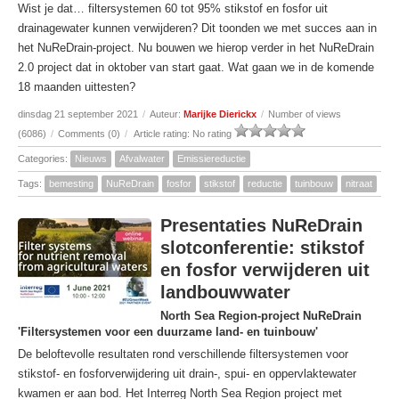
Wist je dat… filtersystemen 60 tot 95% stikstof en fosfor uit
drainagewater kunnen verwijderen? Dit toonden we met succes aan in
het NuReDrain-project. Nu bouwen we hierop verder in het NuReDrain
2.0 project dat in oktober van start gaat. Wat gaan we in de komende
18 maanden uittesten?
dinsdag 21 september 2021
/
Auteur:
Marijke Dierickx
/
Number of views
(6086)
/
Comments (0)
/
Article rating: No rating
Categories:
Nieuws
Afvalwater
Emissiereductie
Tags:
bemesting
NuReDrain
fosfor
stikstof
reductie
tuinbouw
nitraat
Presentaties NuReDrain
slotconferentie: stikstof
en fosfor verwijderen uit
landbouwwater
North Sea Region-project NuReDrain
'Filtersystemen voor een duurzame land- en tuinbouw'
De beloftevolle resultaten rond verschillende filtersystemen voor
stikstof- en fosforverwijdering uit drain-, spui- en oppervlaktewater
kwamen er aan bod. Het Interreg North Sea Region project met