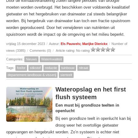
Door de klimaatverandering zullen langere periodes van droogte
moeten worden overbrugd. Het beschikken over voldoende kwalitatief
gietwater en het hergebruiken van drainwater zal steeds belangrijker
worden. Bij hergebruik van drainwater kan toch een fractie spuistroom
worden geproduceerd. Door het verwijderen van nutriënten uit
spuistroom wordt de impact op de omgeving en het milieu beperkt.
vrijdag 15 december 2023
/
Auteur:
Els Pauwels; Marijke Dierickx
/
Number of
views (3385)
/
Comments (0)
/
Article rating: No rating
Categories:
Nieuws
Waterkwaliteit
Tags:
fosfor
stikstof
reductie
tuinbouw
nitraat
departement landbouw & visserij
sierteelt
Wateropslag en het first
flush systeem
Een must bij grondloze teelten in
openlucht
Bij een grondloze teelt in openlucht kan bij
droog weer het overtollige gietwater
opgevangen en hergebruikt worden. Zo’n systeem is echter niet