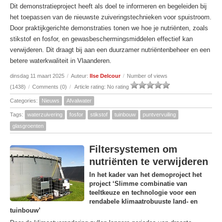
Dit demonstratieproject heeft als doel te informeren en begeleiden bij
het toepassen van de nieuwste zuiveringstechnieken voor spuistroom.
Door praktijkgerichte demonstraties tonen we hoe je nutriënten, zoals
stikstof en fosfor, en gewasbeschermingsmiddelen effectief kan
verwijderen. Dit draagt bij aan een duurzamer nutriëntenbeheer en een
betere waterkwaliteit in Vlaanderen.
dinsdag 11 maart 2025
/
Auteur:
Ilse Delcour
/
Number of views
(1438)
/
Comments (0)
/
Article rating: No rating
Categories:
Nieuws
Afvalwater
Tags:
waterzuivering
fosfor
stikstof
tuinbouw
puntvervuiling
glasgroenten
Filtersystemen om
nutriënten te verwijderen
In het kader van het demoproject het
project ‘Slimme combinatie van
teeltkeuze en technologie voor een
rendabele klimaatrobuuste land- en
tuinbouw’