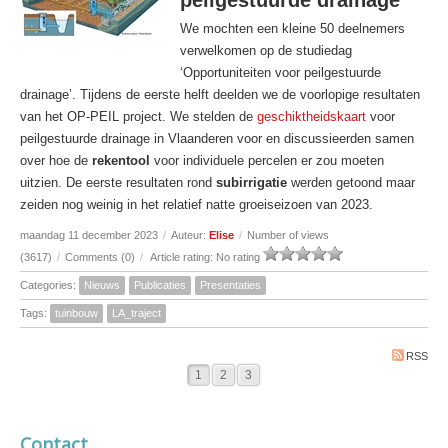
peilgestuurde drainage'
We mochten een kleine 50 deelnemers
verwelkomen op de studiedag
‘Opportuniteiten voor peilgestuurde
drainage’. Tijdens de eerste helft deelden we de voorlopige resultaten
van het OP-PEIL project. We stelden de
geschiktheidskaart
voor
peilgestuurde drainage in Vlaanderen voor en discussieerden samen
over hoe de
rekentool
voor individuele percelen er zou moeten
uitzien. De eerste resultaten rond
subirrigatie
werden getoond maar
zeiden nog weinig in het relatief natte groeiseizoen van 2023.
maandag 11 december 2023
/
Auteur:
Elise
/
Number of views
(3617)
/
Comments (0)
/
Article rating: No rating
Categories:
Nieuws
Publicaties
Presentaties
Tags:
tuinbouw
LA_traject
RSS
1
2
3
Contact