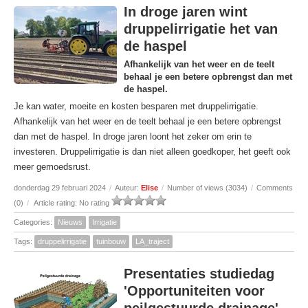
In droge jaren wint
druppelirrigatie het van
de haspel
Afhankelijk van het weer en de teelt
behaal je een betere opbrengst dan met
de haspel.
Je kan water, moeite en kosten besparen met druppelirrigatie.
Afhankelijk van het weer en de teelt behaal je een betere opbrengst
dan met de haspel. In droge jaren loont het zeker om erin te
investeren. Druppelirrigatie is dan niet alleen goedkoper, het geeft ook
meer gemoedsrust.
donderdag 29 februari 2024
/
Auteur:
Elise
/
Number of views (3034)
/
Comments
(0)
/
Article rating: No rating
Categories:
Nieuws
Irrigatie
Tags:
druppelirrigatie
tuinbouw
LA_traject
Presentaties studiedag
'Opportuniteiten voor