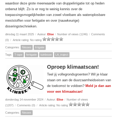
waardoor deze grote meerwaarde van druppelirrigatie tot op heden
onbenut blijft. Zo is er nog te weinig kennis over de
toepassingsmogelijkheden van zowel vloeibare als wateroplosbare
meststoffen voor fertigatie en over (nauwkeurige)
doseringstechnieken.
dinsdag 11 maart 2025
/
Auteur:
Elise
/
Number of views (1246)
/
Comments
(0)
/
Article rating: No rating
Categories:
Nieuws
Irrigatie
Tags:
T-tape
fertigatie
tuinbouw
LA_traject
Oproep klimaatscan!
Teel jij vollegrondsgroenten? Wil je klaar
staan om aan de duurzaamheidseisen van
de toekomst te voldoen?
Meld je dan aan
voor een klimaatscan!
donderdag 14 november 2024
/
Auteur:
Elise
/
Number of views
(1207)
/
Comments (0)
/
Article rating: No rating
Categories:
Nieuws