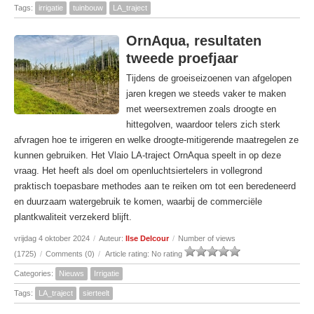
Tags:
irrigatie
tuinbouw
LA_traject
OrnAqua, resultaten
tweede proefjaar
Tijdens de groeiseizoenen van afgelopen
jaren kregen we steeds vaker te maken
met weersextremen zoals droogte en
hittegolven, waardoor telers zich sterk
afvragen hoe te irrigeren en welke droogte-mitigerende maatregelen ze
kunnen gebruiken. Het Vlaio LA-traject OrnAqua speelt in op deze
vraag. Het heeft als doel om openluchtsiertelers in vollegrond
praktisch toepasbare methodes aan te reiken om tot een beredeneerd
en duurzaam watergebruik te komen, waarbij de commerciële
plantkwaliteit verzekerd blijft.
vrijdag 4 oktober 2024
/
Auteur:
Ilse Delcour
/
Number of views
(1725)
/
Comments (0)
/
Article rating: No rating
Categories:
Nieuws
Irrigatie
Tags:
LA_traject
sierteelt