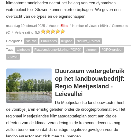
klimaatomstandigheden neemt het belang van een dynamisch
waterbeleid toe. Stuwen kunnen hiertoe bijdragen. We geven een
overzicht van de types en de eigenschappen.
maandag 10 februari 2025
/
Auteur:
Elise
/
Number of views (1684)
/
Comments
(0)
/
Article rating: 5.0
Categories:
Nieuws
Publicaties
Irrigatie
Nieuws_Rotator
Tags:
tuinbouw
Plattelandsontwikkeling (PDPO)
sierteelt
PDPO-project
stuwen
Duurzaam watergebruik
op het landbouwbedrijf:
Regio Meetjesland -
Leievallei
De Meetjeslandse landbouwsector heeft
de voorbije jaren ernstig geleden onder de droogteproblematiek. Het
regionaal Meetjeslandse klimaatadaptatieplan toont aan dat de
effecten van de klimaatverandering in de komende decennia nog
zullen toenemen en dat dit ernstige negatieve gevolgen voor de
landbouwsector met zich mee zal brengen.