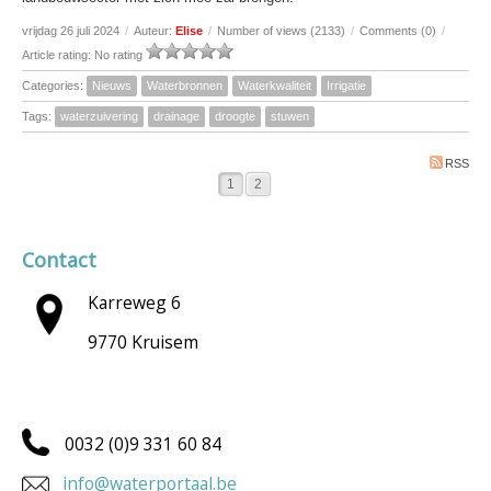
vrijdag 26 juli 2024
/
Auteur:
Elise
/
Number of views (2133)
/
Comments (0)
/
Article rating: No rating
Categories:
Nieuws
Waterbronnen
Waterkwaliteit
Irrigatie
Tags:
waterzuivering
drainage
droogte
stuwen
RSS
1
2
Contact
Karreweg 6
9770 Kruisem
0032 (0)9 331 60 84
info@waterportaal.be