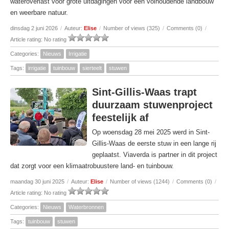
wateroverlast voor grote uitdagingen voor een volhoudende landbouw
en weerbare natuur.
dinsdag 2 juni 2026
/
Auteur:
Elise
/
Number of views (325)
/
Comments (0)
/
Article rating: No rating
Categories:
Nieuws
Irrigatie
Tags:
irrigatie
tuinbouw
sierteelt
stuwen
Sint-Gillis-Waas trapt
duurzaam stuwenproject
feestelijk af
Op woensdag 28 mei 2025 werd in Sint-
Gillis-Waas de eerste stuw in een lange rij
geplaatst. Viaverda is partner in dit project
dat zorgt voor een klimaatrobuustere land- en tuinbouw.
maandag 30 juni 2025
/
Auteur:
Elise
/
Number of views (1244)
/
Comments (0)
/
Article rating: No rating
Categories:
Nieuws
Waterbronnen
Tags:
tuinbouw
stuwen