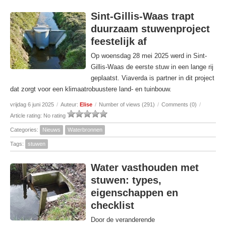
Sint-Gillis-Waas trapt
duurzaam stuwenproject
feestelijk af
Op woensdag 28 mei 2025 werd in Sint-
Gillis-Waas de eerste stuw in een lange rij
geplaatst. Viaverda is partner in dit project
dat zorgt voor een klimaatrobuustere land- en tuinbouw.
vrijdag 6 juni 2025
/
Auteur:
Elise
/
Number of views (291)
/
Comments (0)
/
Article rating: No rating
Categories:
Nieuws
Waterbronnen
Tags:
stuwen
Water vasthouden met
stuwen: types,
eigenschappen en
checklist
Door de veranderende