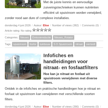
Met de juiste kennis en eenvoudige
zuiveringstechnieken kunnen nutriënten
efficiënt uit spuistroom worden verwijderd,
zonder nood aan dure of complexe installaties.
donderdag 4 juni 2026
/
Auteur:
Elise
/
Number of views (382)
/
Comments (0)
/
Article rating: No rating
Categories:
Nieuws
Emissiereductie
Nieuws_Rotator
Tags:
spuistroom
fosfor
tuinbouw
S.O.Spuistroom
nitraat
sierteelt
Infofiches en
handleidingen voor
nitraat- en fosfaatfilters
Hoe kan je nitraat en fosfaat uit
spuistroom verwijderen met diverse
filters.
Ontdek in de infofiches en praktische handleidingen hoe je nitraat en
fosfaat uit spuistroom kan verwijderen met verschillende soorten
filters.
donderdag 4 juni 2026
/
Auteur:
Elise
/
Number of views (390)
/
Comments (0)
/