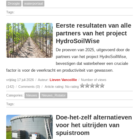
Droogte
waterportaal
Tags:
Eerste resultaten van alle
partners van het project
HydroSoilWise
De proeven van 2025, uitgevoerd door de
partners van het project HydroSoilWise,
bevestigen dat waterbeheer een cruciale
factor is voor de veerkracht en productiviteit van gewassen.
vrijdag 17 juli 2026
/
Auteur:
Lieven Vancoillie
/
Number of views
(142)
/
Comments (0)
/
Article rating: No rating
Categories:
Nieuws
Nieuws_Rotator
Tags:
Doe-het-zelf alternatieven
voor het uitrijden van
spuistroom