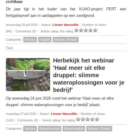
zichtbaar
Dit jaar ligt in het kader van het VLAIO-project FERT een
fertigatieproef aan in aardappelen op een zandgrond.
woensdag 29 juli 2026
/
Auteur:
Lieven Vancoillie
/
Number of views
(84)
/
Comments (0)
/
Article rating: No rating
Categories:
Nieuws
Irrigatie
Nieuws_Rotator
Tags:
Herbekijk het webinar
'Haal meer uit elke
druppel: slimme
wateroplossingen voor je
bedrijf'
Op woensdag 24 juni 2026 vond het webinar 'Haal meer uit elke
druppel: slimme wateroplossingen voor je bedrijf' plaats.
maandag 27 juli 2026
/
Auteur:
Lieven Vancoillie
/
Number of views
(142)
/
Comments (0)
/
Article rating: No rating
Categories:
Nieuws
Waterbronnen
Waterkwaliteit
Nieuws_Rotator