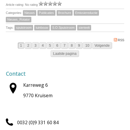
Article rating: No rating
Categories:
Nieuws
Publicaties
Brochure
Emissiereductie
Nieuws_Rotator
Tags:
spuistroom
tuinbouw
S.O.Spuistroom
sierteelt
RSS
1
2
3
4
5
6
7
8
9
10
Volgende
Laatste pagina
Contact
Karreweg 6
9770 Kruisem
0032 (0)9 331 60 84