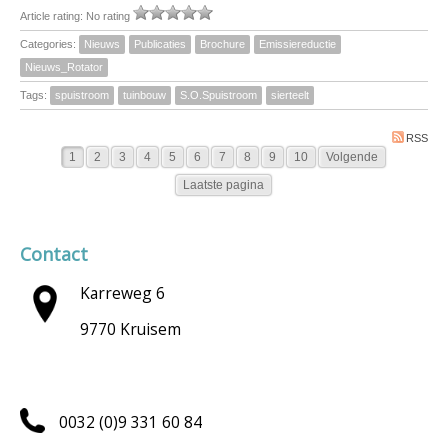
Article rating: No rating
Categories:
Nieuws
Publicaties
Brochure
Emissiereductie
Nieuws_Rotator
Tags:
spuistroom
tuinbouw
S.O.Spuistroom
sierteelt
RSS
1
2
3
4
5
6
7
8
9
10
Volgende
Laatste pagina
Contact
Karreweg 6
9770 Kruisem
0032 (0)9 331 60 84