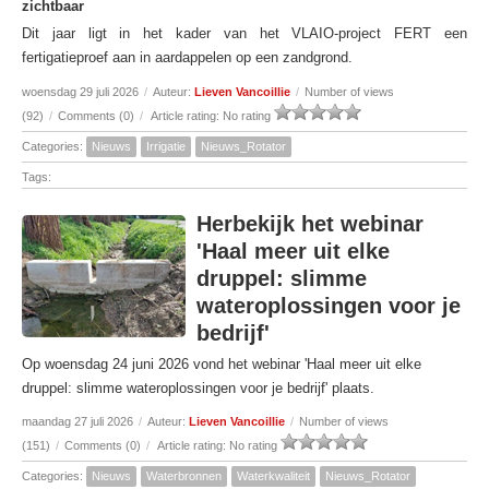
zichtbaar
Dit jaar ligt in het kader van het VLAIO-project FERT een
fertigatieproef aan in aardappelen op een zandgrond.
woensdag 29 juli 2026
/
Auteur:
Lieven Vancoillie
/
Number of views
(92)
/
Comments (0)
/
Article rating: No rating
Categories:
Nieuws
Irrigatie
Nieuws_Rotator
Tags:
Herbekijk het webinar
'Haal meer uit elke
druppel: slimme
wateroplossingen voor je
bedrijf'
Op woensdag 24 juni 2026 vond het webinar 'Haal meer uit elke
druppel: slimme wateroplossingen voor je bedrijf' plaats.
maandag 27 juli 2026
/
Auteur:
Lieven Vancoillie
/
Number of views
(151)
/
Comments (0)
/
Article rating: No rating
Categories:
Nieuws
Waterbronnen
Waterkwaliteit
Nieuws_Rotator