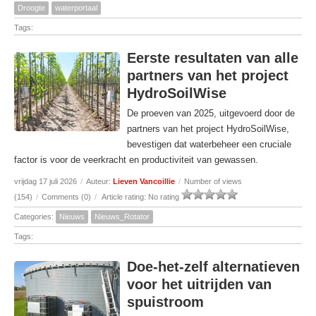
Droogte
waterportaal
Tags:
Eerste resultaten van alle
partners van het project
HydroSoilWise
De proeven van 2025, uitgevoerd door de
partners van het project HydroSoilWise,
bevestigen dat waterbeheer een cruciale
factor is voor de veerkracht en productiviteit van gewassen.
vrijdag 17 juli 2026
/
Auteur:
Lieven Vancoillie
/
Number of views
(154)
/
Comments (0)
/
Article rating: No rating
Categories:
Nieuws
Nieuws_Rotator
Tags:
Doe-het-zelf alternatieven
voor het uitrijden van
spuistroom