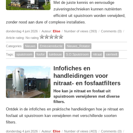
Met de juiste kennis en eenvoudige
zuiveringstechnieken kunnen nutriënten
efficiënt uit spuistroom worden verwijderd,
zonder nood aan dure of complexe installaties.
donderdag 4 juni 2026
/
Auteur:
Elise
/
Number of views (393)
/
Comments (0)
/
Article rating: No rating
Categories:
Nieuws
Emissiereductie
Nieuws_Rotator
Tags:
spuistroom
fosfor
tuinbouw
S.O.Spuistroom
nitraat
sierteelt
Infofiches en
handleidingen voor
nitraat- en fosfaatfilters
Hoe kan je nitraat en fosfaat uit
spuistroom verwijderen met diverse
filters.
Ontdek in de infofiches en praktische handleidingen hoe je nitraat en
fosfaat uit spuistroom kan verwijderen met verschillende soorten
filters.
donderdag 4 juni 2026
/
Auteur:
Elise
/
Number of views (403)
/
Comments (0)
/