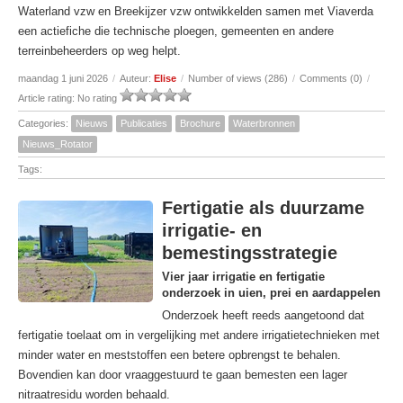
Waterland vzw en Breekijzer vzw ontwikkelden samen met Viaverda
een actiefiche die technische ploegen, gemeenten en andere
terreinbeheerders op weg helpt.
maandag 1 juni 2026
/
Auteur:
Elise
/
Number of views (286)
/
Comments (0)
/
Article rating: No rating
Categories:
Nieuws
Publicaties
Brochure
Waterbronnen
Nieuws_Rotator
Tags:
Fertigatie als duurzame
irrigatie- en
bemestingsstrategie
Vier jaar irrigatie en fertigatie
onderzoek in uien, prei en aardappelen
Onderzoek heeft reeds aangetoond dat
fertigatie toelaat om in vergelijking met andere irrigatietechnieken met
minder water en meststoffen een betere opbrengst te behalen.
Bovendien kan door vraaggestuurd te gaan bemesten een lager
nitraatresidu worden behaald.