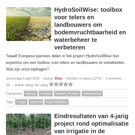
HydroSoilWise: toolbox
voor telers en
landbouwers om
bodemvruchtbaarheid en
waterbeheer te
verbeteren
Twaalf Europese partners delen in het project HydroSoilWise hun
expertise om een toolbox voor telers en landbouwers te ontwikkelen.
Wat zijn onze bijdragen?
donderdag 9 april 2026
/
Auteur:
Elise
/
Number of views (1273)
/
Comments
(0)
/
Article rating: No rating
Categories:
Nieuws
Irrigatie
Nieuws_Rotator
waterportaal
Tags:
T-tape
sierteelt
HydroSoilWise
Eindresultaten van 4-jarig
project rond optimalisatie
van irrigatie in de