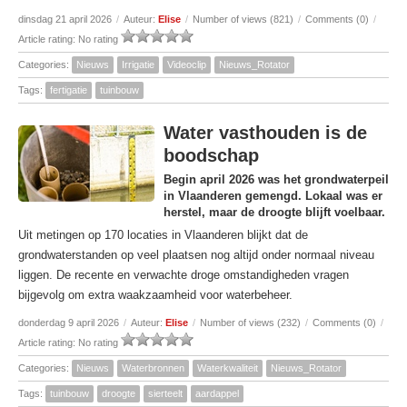
dinsdag 21 april 2026
/
Auteur:
Elise
/
Number of views (821)
/
Comments (0)
/
Article rating: No rating
Categories:
Nieuws
Irrigatie
Videoclip
Nieuws_Rotator
Tags:
fertigatie
tuinbouw
Water vasthouden is de
boodschap
Begin april 2026 was het grondwaterpeil
in Vlaanderen gemengd. Lokaal was er
herstel, maar de droogte blijft voelbaar.
Uit metingen op 170 locaties in Vlaanderen blijkt dat de
grondwaterstanden op veel plaatsen nog altijd onder normaal niveau
liggen. De recente en verwachte droge omstandigheden vragen
bijgevolg om extra waakzaamheid voor waterbeheer.
donderdag 9 april 2026
/
Auteur:
Elise
/
Number of views (232)
/
Comments (0)
/
Article rating: No rating
Categories:
Nieuws
Waterbronnen
Waterkwaliteit
Nieuws_Rotator
Tags:
tuinbouw
droogte
sierteelt
aardappel