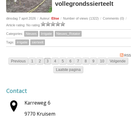
vollegrondssierteelt
dinsdag 7 april 2026
/
Auteur:
Elise
/
Number of views (1322)
/
Comments (0)
/
Article rating: No rating
Categories:
Nieuws
Irrigatie
Nieuws_Rotator
Tags:
irrigatie
sierteelt
RSS
Previous
1
2
3
4
5
6
7
8
9
10
Volgende
Laatste pagina
Contact
Karreweg 6
9770 Kruisem