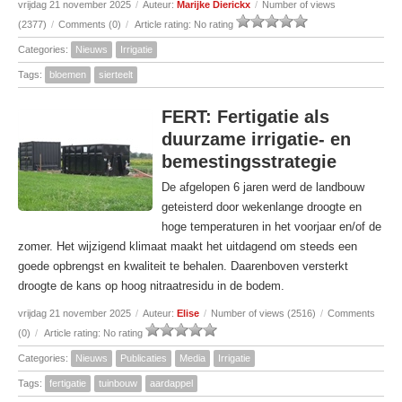
vrijdag 21 november 2025
/
Auteur:
Marijke Dierickx
/
Number of views
(2377)
/
Comments (0)
/
Article rating: No rating
Categories:
Nieuws
Irrigatie
Tags:
bloemen
sierteelt
FERT: Fertigatie als
duurzame irrigatie- en
bemestingsstrategie
De afgelopen 6 jaren werd de landbouw
geteisterd door wekenlange droogte en
hoge temperaturen in het voorjaar en/of de
zomer. Het wijzigend klimaat maakt het uitdagend om steeds een
goede opbrengst en kwaliteit te behalen. Daarenboven versterkt
droogte de kans op hoog nitraatresidu in de bodem.
vrijdag 21 november 2025
/
Auteur:
Elise
/
Number of views (2516)
/
Comments
(0)
/
Article rating: No rating
Categories:
Nieuws
Publicaties
Media
Irrigatie
Tags:
fertigatie
tuinbouw
aardappel