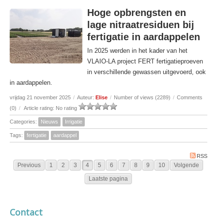
Hoge opbrengsten en
lage nitraatresiduen bij
fertigatie in aardappelen
In 2025 werden in het kader van het
VLAIO-LA project FERT fertigatieproeven
in verschillende gewassen uitgevoerd, ook
in aardappelen.
vrijdag 21 november 2025
/
Auteur:
Elise
/
Number of views (2289)
/
Comments
(0)
/
Article rating: No rating
Categories:
Nieuws
Irrigatie
Tags:
fertigatie
aardappel
RSS
Previous
1
2
3
4
5
6
7
8
9
10
Volgende
Laatste pagina
Contact