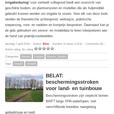
irrigatiesturing'
voor sierteelt vollegrond biedt een overzicht van
geschikte bodem- en plantsensoren en modellen die als hulpmiddel
gebruikt kunnen worden om irrigatie te sturen. Voor elk van deze tools
worden de theoretische achtergrond, werkwijze, praktische
toepassing, voor- en nadelen en kostprijs besproken. Daarnaast kan je
de gids gebruiken om sensor- en modeldata te leren interpreteren aan
de hand van praktijkvoorbeelden.
dinsdag 7 april 2026
/
Auteur:
Elise
/
Number of views (1214)
/
Comments (0)
/
Article rating: No rating
Categories:
Nieuws
Irrigatie
Nieuws_Rotator
Tags:
irrigatie
sierteelt
BELAT:
beschermingsstroken
voor land- en tuinbouw
Beschermingsstroken zijn verplicht binnen
MAP7 langs VHA‑waterlopen, met
verschillende breedtes naargelang
gebiedstype en teelt.