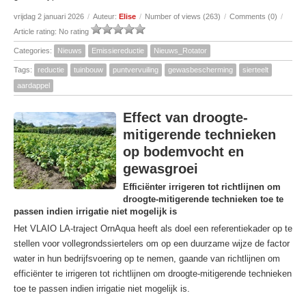
vrijdag 2 januari 2026
/
Auteur:
Elise
/
Number of views (263)
/
Comments (0)
/
Article rating: No rating
Categories:
Nieuws
Emissiereductie
Nieuws_Rotator
Tags:
reductie
tuinbouw
puntvervuiling
gewasbescherming
sierteelt
aardappel
Effect van droogte-
mitigerende technieken
op bodemvocht en
gewasgroei
Efficiënter irrigeren tot richtlijnen om
droogte-mitigerende technieken toe te
passen indien irrigatie niet mogelijk is
Het VLAIO LA-traject OrnAqua heeft als doel een referentiekader op te
stellen voor vollegrondssiertelers om op een duurzame wijze de factor
water in hun bedrijfsvoering op te nemen, gaande van richtlijnen om
efficiënter te irrigeren tot richtlijnen om droogte-mitigerende technieken
toe te passen indien irrigatie niet mogelijk is.