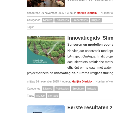
donderdag 20 november 2025
/
Auteur:
Marijke Dierickx
/
Number of
Categories:
Nieuws
Publicaties
Presentaties
Irrigatie
Tags:
Innovatiegids 'Slim
Sensoren en modellen voor ef
Na vier jaar onderzoek rond opt
LA-traject OrnAqua. In dit proje
doel siertelers praktische met
efficiënt om te gaan met water
projectpartners de
Innovatiegids 'Slimme irrigatiesturin
vrijdag 14 november 2025
/
Auteur:
Marijke Dierickx
/
Number of vi
Categories:
Nieuws
Publicaties
Brochure
Irrigatie
Tags:
irrigatie
sierteelt
Eerste resultaten z