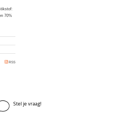
tikstof:
 en 70%
RSS
Stel je vraag!