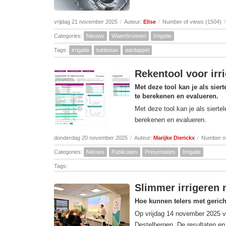
vrijdag 21 november 2025
/
Auteur:
Elise
/
Number of views (1504)
/
Categories:
Nieuws
Waterbronnen
Irrigatie
Tags:
irrigatie
tuinbouw
aardappel
Rekentool voor irri
Met deze tool kan je als siert
te berekenen en evalueren.
Met deze tool kan je als siertel
berekenen en evalueren.
donderdag 20 november 2025
/
Auteur:
Marijke Dierickx
/
Number of
Categories:
Nieuws
Publicaties
Presentaties
Irrigatie
Tags:
Slimmer irrigeren 
Hoe kunnen telers met gericht
Op vrijdag 14 november 2025 v
Destelbergen. De resultaten en