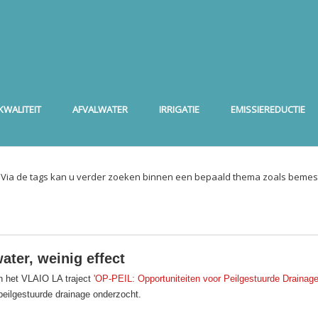
WALITEIT
AFVALWATER
IRRIGATIE
EMISSIEREDUCTIE
. Via de tags kan u verder zoeken binnen een bepaald thema zoals bemest
water, weinig effect
n het VLAIO LA traject
'OP-PEIL: Opportuniteiten voor Peilgestuurde Drainage
 peilgestuurde drainage onderzocht.