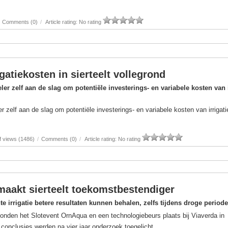
Comments (0)
/
Article rating: No rating
gatiekosten in sierteelt vollegrond
eler zelf aan de slag om potentiële investerings- en variabele kosten van i
er zelf aan de slag om potentiële investerings- en variabele kosten van irrigati
 views (1486)
/
Comments (0)
/
Article rating: No rating
maakt sierteelt toekomstbestendiger
e irrigatie betere resultaten kunnen behalen, zelfs tijdens droge periode
onden het Slotevent OrnAqua en een technologiebeurs plaats bij Viaverda in
 conclusies werden na vier jaar onderzoek toegelicht.