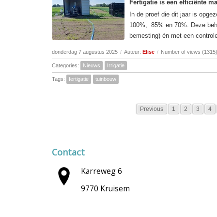
Fertigatie is een efficiënte 
In de proef die dit jaar is opg
100%, 85% en 70%. Deze behan
bemesting) én met een controle
donderdag 7 augustus 2025
/
Auteur:
Elise
/
Number of views (1315
Categories:
Nieuws
Irrigatie
Tags:
fertigatie
tuinbouw
Previous
1
2
3
4
Contact
Karreweg 6
9770 Kruisem