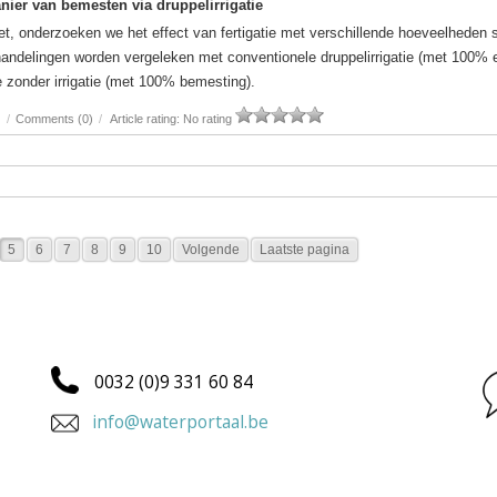
manier van bemesten via druppelirrigatie
ezet, onderzoeken we het effect van fertigatie met verschillende hoeveelheden s
delingen worden vergeleken met conventionele druppelirrigatie (met 100%
 zonder irrigatie (met 100% bemesting).
)
/
Comments (0)
/
Article rating: No rating
5
6
7
8
9
10
Volgende
Laatste pagina
0032 (0)9 331 60 84
info@waterportaal.be