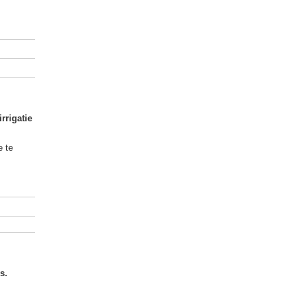
rrigatie
e te
s.