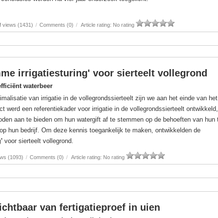
 views (1431)
/
Comments (0)
/
Article rating: No rating
me irrigatiesturing' voor sierteelt vollegrond
ficiënt waterbeer
imalisatie van irrigatie in de vollegrondssierteelt zijn we aan het einde van h
ct werd een referentiekader voor irrigatie in de vollegrondssierteelt ontwikkeld
hoden aan te bieden om hun watergift af te stemmen op de behoeften van hun t
 op hun bedrijf. Om deze kennis toegankelijk te maken, ontwikkelden de
g'
voor sierteelt vollegrond.
ews (1093)
/
Comments (0)
/
Article rating: No rating
ichtbaar van fertigatieproef in uien