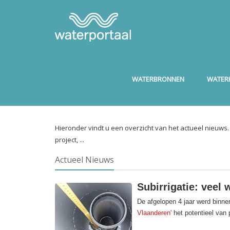
WATERBRONNEN
WATERK
Hieronder vindt u een overzicht van het actueel nieuws
project, ...
Actueel Nieuws
Subirrigatie: veel 
De afgelopen 4 jaar werd binne
Vlaanderen'
het potentieel van