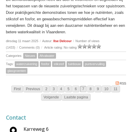
het toepassen van de nieuwste zuiveringstechnieken voor spuistroom.
Door praktijkgerichte demonstraties tonen we hoe je nutriënten, zoals
stikstof en fosfor, en gewasbeschermingsmiddelen effectief kan
verwijderen. Dit draagt bij aan een duurzamer nutriëntenbeheer en een
betere waterkwaliteit in Vlaanderen.
dinsdag 11 maart 2025
/
Auteur:
Ilse Delcour
/
Number of views
(1433)
/
Comments (0)
/
Article rating: No rating
Categories:
Nieuws
Afvalwater
Tags:
waterzuivering
fosfor
stikstof
tuinbouw
puntvervuiling
glasgroenten
RSS
First
Previous
2
3
4
5
6
7
8
9
10
11
Volgende
Laatste pagina
Contact
Karreweg 6