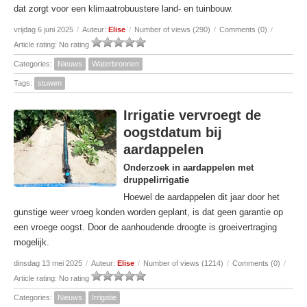
dat zorgt voor een klimaatrobuustere land- en tuinbouw.
vrijdag 6 juni 2025
/
Auteur:
Elise
/
Number of views (290)
/
Comments (0)
/
Article rating: No rating
Categories:
Nieuws
Waterbronnen
Tags:
stuwen
Irrigatie vervroegt de
oogstdatum bij
aardappelen
Onderzoek in aardappelen met
druppelirrigatie
Hoewel de aardappelen dit jaar door het
gunstige weer vroeg konden worden geplant, is dat geen garantie op
een vroege oogst. Door de aanhoudende droogte is groeivertraging
mogelijk.
dinsdag 13 mei 2025
/
Auteur:
Elise
/
Number of views (1214)
/
Comments (0)
/
Article rating: No rating
Categories:
Nieuws
Irrigatie