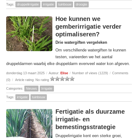
Tags:
druppelirrigatie
irrigatie
tuinbouw
droogte
Hoe kunnen we
gemberirrigatie verder
optimaliseren?
Drie watergiften vergeleken
Om verschillende watergiften te kunnen
testen, varieerden we het aantal
druppeldarmen waarbij elke druppeldarm evenveel water kon afgeven.
donderdag 13 maart 2025
/
Auteur:
Elise
/
Number of views (1229)
/
Comments
(0)
/
Article rating: No rating
Categories:
Nieuws
Irrigatie
Tags:
irrigatie
tuinbouw
Fertigatie als duurzame
irrigatie- en
bemestingsstrategie
Druppelirrigatie kent een sterke groei,