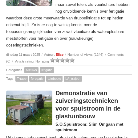
maar zowel telers als voorlichters hebben
nog onvoldoende kennis over fertigatie
waardoor deze grote meerwaarde van druppelirrigatie tot op heden
onbenut blijft. Zo is er nog te weinig kennis over de
toepassingsmogelijkheden van zowel vloeibare als wateroplosbare
meststoffen voor fertigatie en over (nauwkeurige)
doseringstechnieken.
dinsdag 11 maart 2025
/
Auteur:
Elise
/
Number of views (1246)
/
Comments
(0)
/
Article rating: No rating
Categories:
Nieuws
Irrigatie
Tags:
T-tape
fertigatie
tuinbouw
LA_traject
Demonstratie van
zuiveringstechnieken
voor spuistroom in de
glastuinbouw
S.O.Spuistroom: Slim Omgaan met
spuistroom
Dit demonstratieproject heeft als doel te informeren en begeleiden bij