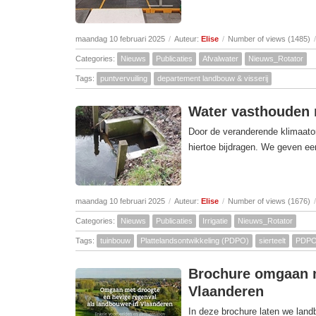
maandag 10 februari 2025
/
Auteur:
Elise
/
Number of views (1485)
/
Categories:
Nieuws
Publicaties
Afvalwater
Nieuws_Rotator
Tags:
puntvervuiling
departement landbouw & visserij
Water vasthouden 
Door de veranderende klimaat
hiertoe bijdragen. We geven e
maandag 10 februari 2025
/
Auteur:
Elise
/
Number of views (1676)
/
Categories:
Nieuws
Publicaties
Irrigatie
Nieuws_Rotator
Tags:
tuinbouw
Plattelandsontwikkeling (PDPO)
sierteelt
PDPO-
Brochure omgaan m
Vlaanderen
In deze brochure laten we lan