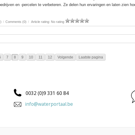
drijven en -percelen te verbeteren. Ze delen hun ervaringen en laten zien hoe
)
/
Comments (0)
/
Article rating: No rating
6
7
8
9
10
11
12
Volgende
Laatste pagina
0032 (0)9 331 60 84
info@waterportaal.be