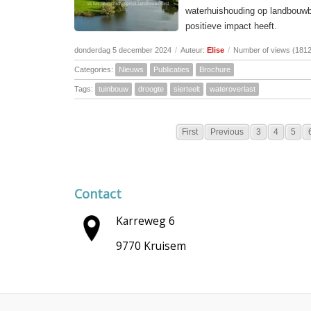
waterhuishouding op landbouwbe
positieve impact heeft.
donderdag 5 december 2024
/
Auteur:
Elise
/
Number of views (1812
Categories:
Nieuws
Publicaties
Brochure
Tags:
tuinbouw
droogte
sierteelt
wateroverlast
First
Previous
3
4
5
Contact
Karreweg 6
9770 Kruisem