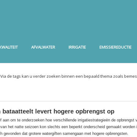
WALITEIT
AFVALWATER
IRRIGATIE
EMISSIEREDUCTIE
. Via de tags kan u verder zoeken binnen een bepaald thema zoals bemest
n bataatteelt levert hogere opbrengst op
f aan om te onderzoeken hoe verschillende irrigatiestrategieën de opbrengst 
 van het natte seizoen kon slechts een beperkt onderscheid gemaakt worden i
ch gevonden dat grotere watergiften samengaan met hogere opbrengsten.