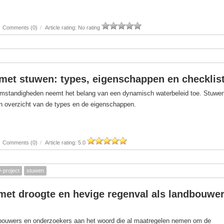
Comments (0)
/
Article rating: No rating
met stuwen: types, eigenschappen en checklis
omstandigheden neemt het belang van een dynamisch waterbeleid toe. Stuwe
en overzicht van de types en de eigenschappen.
Comments (0)
/
Article rating: 5.0
project
stuwen
et droogte en hevige regenval als landbouwer
dbouwers en onderzoekers aan het woord die al maatregelen nemen om de