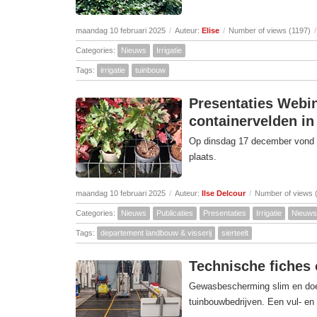
maandag 10 februari 2025
/
Auteur:
Elise
/
Number of views (1197)
/
Categories:
Nieuws
Irrigatie
Tags:
irrigatie
tuinbouw
Presentaties Webin
containervelden in
Op dinsdag 17 december vond he
plaats.
maandag 10 februari 2025
/
Auteur:
Ilse Delcour
/
Number of views 
Categories:
Nieuws
Publicaties
Presentaties
Irrigatie
Nieuws
Tags:
departement landbouw & visserij
sierteelt
Technische fiches 
Gewasbescherming slim en doelt
tuinbouwbedrijven. Een vul- en