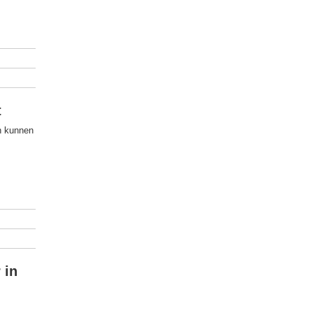
t
n kunnen
 in