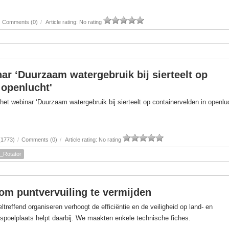
Comments (0)
/
Article rating: No rating
ar ‘Duurzaam watergebruik bij sierteelt op
 openlucht'
t webinar ‘Duurzaam watergebruik bij sierteelt op containervelden in openlu
(1773)
/
Comments (0)
/
Article rating: No rating
_Rotator
om puntvervuiling te vermijden
reffend organiseren verhoogt de efficiëntie en de veiligheid op land- en
 spoelplaats helpt daarbij. We maakten enkele technische fiches.