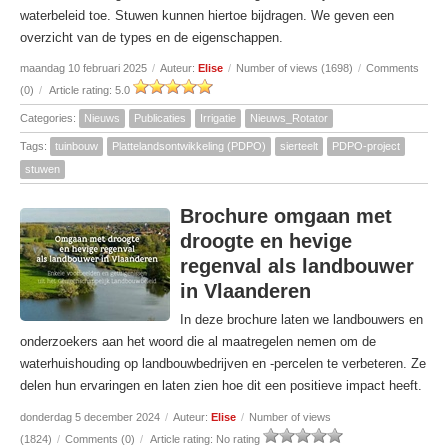
waterbeleid toe. Stuwen kunnen hiertoe bijdragen. We geven een
overzicht van de types en de eigenschappen.
maandag 10 februari 2025
/
Auteur:
Elise
/
Number of views (1698)
/
Comments
(0)
/
Article rating: 5.0
Categories:
Nieuws
Publicaties
Irrigatie
Nieuws_Rotator
Tags:
tuinbouw
Plattelandsontwikkeling (PDPO)
sierteelt
PDPO-project
stuwen
Brochure omgaan met
droogte en hevige
regenval als landbouwer
in Vlaanderen
In deze brochure laten we landbouwers en
onderzoekers aan het woord die al maatregelen nemen om de
waterhuishouding op landbouwbedrijven en -percelen te verbeteren. Ze
delen hun ervaringen en laten zien hoe dit een positieve impact heeft.
donderdag 5 december 2024
/
Auteur:
Elise
/
Number of views
(1824)
/
Comments (0)
/
Article rating: No rating