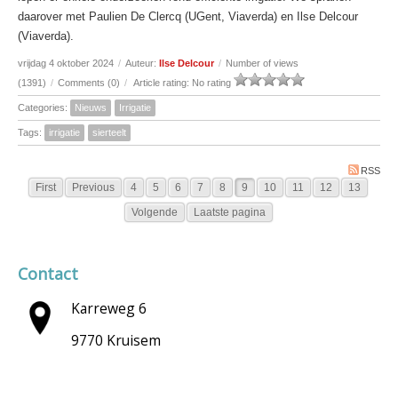
daarover met Paulien De Clercq (UGent, Viaverda) en Ilse Delcour
(Viaverda).
vrijdag 4 oktober 2024
/
Auteur:
Ilse Delcour
/
Number of views
(1391)
/
Comments (0)
/
Article rating: No rating
Categories:
Nieuws
Irrigatie
Tags:
irrigatie
sierteelt
RSS
First
Previous
4
5
6
7
8
9
10
11
12
13
Volgende
Laatste pagina
Contact
Karreweg 6
9770 Kruisem