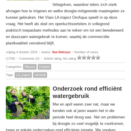
hittegolven, waardoor telers zich sterk
afvragen hoe te irrigeren en welke droogte-mitigerende maatregelen ze
kunnen gebruiken. Het Vlaio LA-traject OrnAqua speelt in op deze
vraag. Het heeft als doel om openluchtsiertelers in vollegrond
praktisch toepasbare methodes aan te reiken om tot een beredeneerd
en duurzaam watergebruik te komen, waarbij de commerciële
plantkwaliteit verzekerd blijft.
vrijdag 4 oktober 2024
/
Auteur:
Ilse Delcour
/
Number of views
(1759)
/
Comments (0)
/
Article rating: No rating
Categories:
Nieuws
Irrigatie
Tags:
LA_traject
sierteelt
Onderzoek rond efficiënt
watergebruik
Mei en april waren zeer nat, maar we
kenden ook al jaren waarin het in die
periode heel droog was. Net om problemen
bij droogte zo veel mogelijk te voorkomen,
lopen er enkele onderzoeken rond efficiënte irrigatie. We spraken