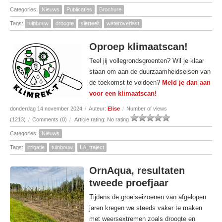
Categories:
Nieuws
Publicaties
Brochure
Tags:
tuinbouw
droogte
sierteelt
wateroverlast
Oproep klimaatscan!
Teel jij vollegrondsgroenten? Wil je klaar
staan om aan de duurzaamheidseisen van
de toekomst te voldoen?
Meld je dan aan
voor een klimaatscan!
donderdag 14 november 2024
/
Auteur:
Elise
/
Number of views
(1213)
/
Comments (0)
/
Article rating: No rating
Categories:
Nieuws
Tags:
irrigatie
tuinbouw
LA_traject
OrnAqua, resultaten
tweede proefjaar
Tijdens de groeiseizoenen van afgelopen
jaren kregen we steeds vaker te maken
met weersextremen zoals droogte en