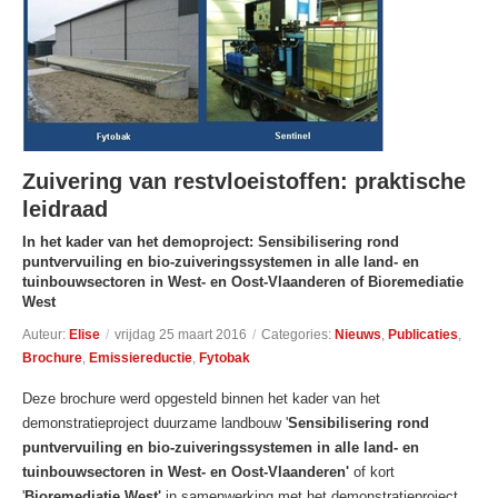
Zuivering van restvloeistoffen: praktische
leidraad
In het kader van het demoproject: Sensibilisering rond
puntvervuiling en bio-zuiveringssystemen in alle land- en
tuinbouwsectoren in West- en Oost-Vlaanderen of Bioremediatie
West
Auteur:
Elise
/
vrijdag 25 maart 2016
/
Categories:
Nieuws
,
Publicaties
,
Brochure
,
Emissiereductie
,
Fytobak
Deze brochure werd opgesteld binnen het kader van het
demonstratieproject duurzame landbouw '
Sensibilisering rond
puntvervuiling en bio-zuiveringssystemen in alle land- en
tuinbouwsectoren in West- en Oost-Vlaanderen'
of kort
'
Bioremediatie West'
in samenwerking met het demonstratieproject