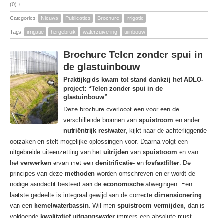
(0)
/
Categories:
Nieuws
Publicaties
Brochure
Irrigatie
Tags:
irrigatie
hergebruik
waterzuivering
tuinbouw
Brochure Telen zonder spui in
de glastuinbouw
Praktijkgids kwam tot stand dankzij het ADLO-
project: “Telen zonder spui in de
glastuinbouw”
Deze brochure overloopt een voor een de
verschillende bronnen van
spuistroom
en ander
nutriëntrijk restwater
, kijkt naar de achterliggende
oorzaken en stelt mogelijke oplossingen voor. Daarna volgt een
uitgebreide uiteenzetting van het
uitrijden
van
spuistroom
en van
het
verwerken
ervan met een
denitrificatie-
en
fosfaatfilter
. De
principes van deze
methoden
worden omschreven en er wordt de
nodige aandacht besteed aan de
economische
afwegingen. Een
laatste gedeelte is integraal gewijd aan de correcte
dimensionering
van een
hemelwaterbassin
. Wil men
spuistroom vermijden
, dan is
voldoende
kwalitatief uitgangswater
immers een absolute must.