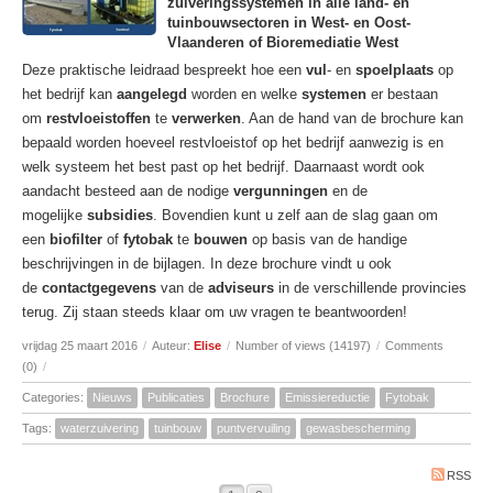
zuiveringssystemen in alle land- en
tuinbouwsectoren in West- en Oost-
Vlaanderen of Bioremediatie West
Deze praktische leidraad bespreekt hoe een
vul
- en
spoelplaats
op
het bedrijf kan
aangelegd
worden en welke
systemen
er bestaan
om
restvloeistoffen
te
verwerken
. Aan de hand van de brochure kan
bepaald worden hoeveel restvloeistof op het bedrijf aanwezig is en
welk systeem het best past op het bedrijf. Daarnaast wordt ook
aandacht besteed aan de nodige
vergunningen
en de
mogelijke
subsidies
. Bovendien kunt u zelf aan de slag gaan om
een
biofilter
of
fytobak
te
bouwen
op basis van de handige
beschrijvingen in de bijlagen. In deze brochure vindt u ook
de
contactgegevens
van de
adviseurs
in de verschillende provincies
terug. Zij staan steeds klaar om uw vragen te beantwoorden!
vrijdag 25 maart 2016
/
Auteur:
Elise
/
Number of views (14197)
/
Comments
(0)
/
Categories:
Nieuws
Publicaties
Brochure
Emissiereductie
Fytobak
Tags:
waterzuivering
tuinbouw
puntvervuiling
gewasbescherming
RSS