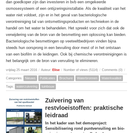
dan goedkoper zijn dan investeren in bvb een omgekeerde
osmosesysteem of een ontijzeringsinstallatie. Als de kwaliteit van het
water niet voldoet, zijn er in het geval van bacteriologische
verontreiniging tal van ontsmettingsproducten en technieken in de
handel om het water te behandelen. Het spreekt voor zich dat ook de
verwijdering van de bron van de besmetting een oplossing kan bieden.
Bacteriologische besmettingen op veeteeltbedrijven vinden bijna
steeds hun oorsprong in een bevuiling door mest of in het ontstaan
van een biofilm in de leidingen. Ook bij chemische verontreinigingen is
het belangrijk om de bron van vervuiling te elimineren.
vrijdag 25 maart 2016
/
Auteur:
Elise
/
Number of views (5114)
/
Comments (0)
/
Categories:
Nieuws
Publicaties
Brochure
Waterbronnen
Waterkwaliteit
Tags:
waterzuivering
tuinbouw
Zuivering van
restvloeistoffen: praktische
leidraad
In het kader van het demoproject:
Sensibilisering rond puntvervuiling en bio-