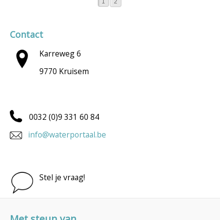
1
2
Contact
Karreweg 6
9770 Kruisem
0032 (0)9 331 60 84
info@waterportaal.be
Stel je vraag!
Met steun van