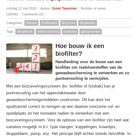
zondag 12 mei 2019
/
Auteur:
Greet Tavernier
/
Number of views
(10046)
/
Comments (0)
/
Categories:
Nieuws
Publicaties
Brochure
Afvalwater
Tags:
hergebruik
waterzuivering
tuinbouw
glasgroenten
Hoe bouw ik een
biofilter?
Handleiding voor de bouw van een
biofilter om restvloeistoffen van de
gewasbescherming te verwerken en zo
puntvervuiling te vermijden.
Met een biozuiveringssysteem (bv. biofilter of fytobak) kan je
puntvervuiling van het oppervlaktewater door
gewasbeschermingsmiddelen voorkomen. Dit kan door het
spuittoestel correct te reinigen op een daartoe voorziene vul- en
spoelplaats en het restwater nadien te verwerken met een
biozuiveringssysteem. Voor de opbouw van een biofilter zijn heel wat
variaties mogelijk m.b.t. type slangen, koppelingen, kraantjes,
druppeldarm, pomp, enz. Het principe blijft echter steeds hetzelfde. In