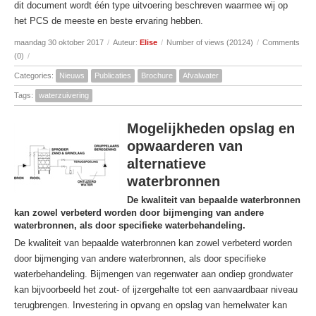
dit document wordt één type uitvoering beschreven waarmee wij op
het PCS de meeste en beste ervaring hebben.
maandag 30 oktober 2017
/
Auteur:
Elise
/
Number of views (20124)
/
Comments
(0)
/
Categories:
Nieuws
Publicaties
Brochure
Afvalwater
Tags:
waterzuivering
Mogelijkheden opslag en
opwaarderen van
alternatieve
waterbronnen
De kwaliteit van bepaalde waterbronnen
kan zowel verbeterd worden door bijmenging van andere
waterbronnen, als door specifieke waterbehandeling.
De kwaliteit van bepaalde waterbronnen kan zowel verbeterd worden
door bijmenging van andere waterbronnen, als door specifieke
waterbehandeling. Bijmengen van regenwater aan ondiep grondwater
kan bijvoorbeeld het zout- of ijzergehalte tot een aanvaardbaar niveau
terugbrengen. Investering in opvang en opslag van hemelwater kan