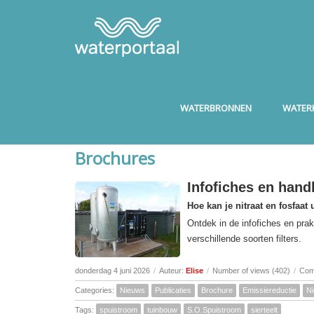
WATERBRONNEN
WATERK
Brochures
Infofiches en handl
Hoe kan je nitraat en fosfaat 
Ontdek in de infofiches en prak
verschillende soorten filters.
donderdag 4 juni 2026
/
Auteur:
Elise
/
Number of views (402)
/
Com
Categories:
Nieuws
Publicaties
Brochure
Emissiereductie
N
Tags:
spuistroom
tuinbouw
S.O.Spuistroom
sierteelt