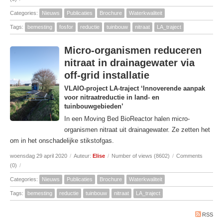
Categories:
Nieuws
Publicaties
Brochure
Waterkwaliteit
Tags:
bemesting
fosfor
reductie
tuinbouw
nitraat
LA_traject
Micro-organismen reduceren
nitraat in drainagewater via
off-grid installatie
VLAIO-project LA-traject ‘Innoverende aanpak
voor nitraatreductie in land- en
tuinbouwgebieden’
In een Moving Bed BioReactor halen micro-
organismen nitraat uit drainagewater. Ze zetten het
om in het onschadelijke stikstofgas.
woensdag 29 april 2020
/
Auteur:
Elise
/
Number of views (8602)
/
Comments
(0)
/
Categories:
Nieuws
Publicaties
Brochure
Waterkwaliteit
Tags:
bemesting
reductie
tuinbouw
nitraat
LA_traject
RSS