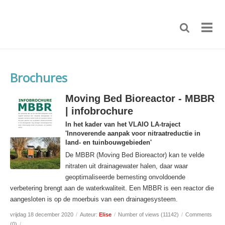
Brochures
Moving Bed Bioreactor - MBBR
| infobrochure
In het kader van het VLAIO LA-traject
'Innoverende aanpak voor nitraatreductie in
land- en tuinbouwgebieden'
De MBBR (Moving Bed Bioreactor) kan te velde
nitraten uit drainagewater halen, daar waar
geoptimaliseerde bemesting onvoldoende
verbetering brengt aan de waterkwaliteit. Een MBBR is een reactor die
aangesloten is op de moerbuis van een drainagesysteem.
vrijdag 18 december 2020
/
Auteur:
Elise
/
Number of views (11142)
/
Comments
(0)
/