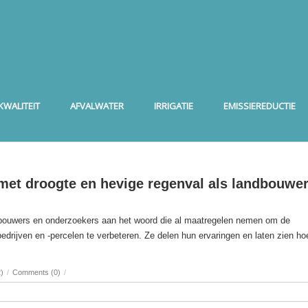
WALITEIT
AFVALWATER
IRRIGATIE
EMISSIEREDUCTIE
et droogte en hevige regenval als landbouwer
dbouwers en onderzoekers aan het woord die al maatregelen nemen om de
drijven en -percelen te verbeteren. Ze delen hun ervaringen en laten zien hoe
)
/
Comments (0)
/