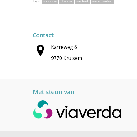
Tags:
tuinbouw
droogte
sierteelt
wateroverlast
Contact
Karreweg 6
9770 Kruisem
Met steun van