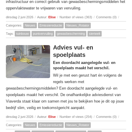
infrastructuur en correct gebruik van gewasbeschermingsmiddelen het
oppervlaktewater te vrijwaren van vervuiling.
dinsdag 2 juni 2026
/
Auteur:
Elise
/
Number of views (363)
/
Comments (0)
/
Categories:
Nieuws
Emissiereductie
Nieuws_Rotator
Tags:
tuinbouw
puntvervuiling
gewasbescherming
sierteelt
Advies vul- en
spoelplaats
Een doordacht aangelegde vul- en
spoelplaats maakt het verschil.
Wil je met een gerust hart én volgens de
regels werken met
gewasbeschermingsmiddelen? Een doordacht aangelegde vul- en
spoelplaats maakt het verschil. De onafhankelijke adviesdienst van
Viaverda staat klaar om samen met jou te bekijken hoe je dit op jouw
bedrijf slim, veilig en toekomstgericht aanpakt.
dinsdag 2 juni 2026
/
Auteur:
Elise
/
Number of views (254)
/
Comments (0)
/
Categories:
Nieuws
Emissiereductie
Nieuws_Rotator