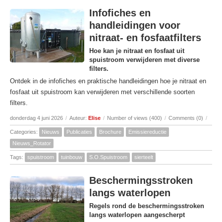
Infofiches en
handleidingen voor
nitraat- en fosfaatfilters
Hoe kan je nitraat en fosfaat uit
spuistroom verwijderen met diverse
filters.
Ontdek in de infofiches en praktische handleidingen hoe je nitraat en
fosfaat uit spuistroom kan verwijderen met verschillende soorten
filters.
donderdag 4 juni 2026
/
Auteur:
Elise
/
Number of views (400)
/
Comments (0)
/
Categories:
Nieuws
Publicaties
Brochure
Emissiereductie
Nieuws_Rotator
Tags:
spuistroom
tuinbouw
S.O.Spuistroom
sierteelt
Beschermingsstroken
langs waterlopen
Regels rond de beschermingsstroken
langs waterlopen aangescherpt