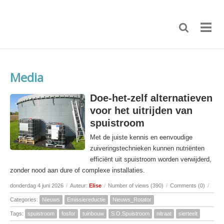
Media
Doe-het-zelf alternatieven
voor het uitrijden van
spuistroom
Met de juiste kennis en eenvoudige
zuiveringstechnieken kunnen nutriënten
efficiënt uit spuistroom worden verwijderd,
zonder nood aan dure of complexe installaties.
donderdag 4 juni 2026
/
Auteur:
Elise
/
Number of views (390)
/
Comments (0)
/
Categories:
Nieuws
Emissiereductie
Nieuws_Rotator
Tags:
spuistroom
fosfor
tuinbouw
S.O.Spuistroom
nitraat
sierteelt