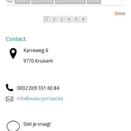
Tags:
tuinbouw
puntvervuiling
gewasbescherming
sierteelt
RSS
1
2
3
4
5
6
Contact
Karreweg 6
9770 Kruisem
0032 (0)9 331 60 84
info@waterportaal.be
Stel je vraag!