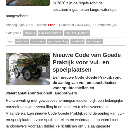
In 2026 zijn de regels rond de
beschermingsstroken langs waterlopen
aangescherpt.
dinsdag 2 juni 2026
/
Auteur:
Elise
/
Number of views (384)
/
Comments (0)
/
Categories:
Nieuws
Emissiereductie
Nieuws_Rotator
Tags:
reductie
tuinbouw
puntvervuiling
sierteelt
aardappel
Nieuwe Code van Goede
Praktijk voor vul- en
spoelplaatsen
Een nieuwe Code Goede Praktijk rond
de aanleg van vul- en spoelplaatsen
voor spuittoestellen en
watercaptatiepunten biedt landbouwers
Puntvervuiling met gewasbeschermingsmiddelen blijft een belangrijke
oorzaak van watervervuiling in de land- en tuinbouwsector in
Vlaanderen. Een nieuwe Code Goede Praktijk rond de aanleg van vul-
en spoelplaatsen voor spuittoestellen en watercaptatiepunten biedt
landbouwers voortaan duidelijke richtlijnen om via aangepaste