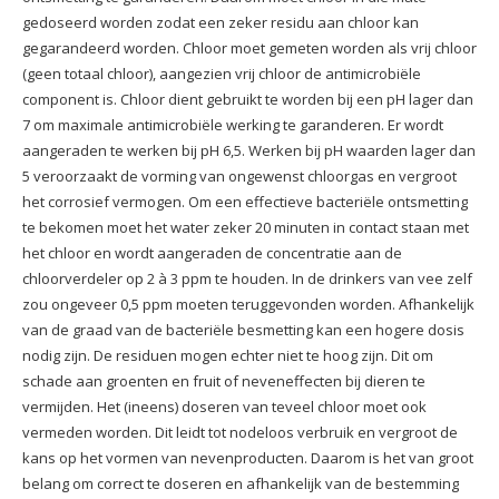
gedoseerd worden zodat een zeker residu aan chloor kan
gegarandeerd worden. Chloor moet gemeten worden als vrij chloor
(geen totaal chloor), aangezien vrij chloor de antimicrobiële
component is. Chloor dient gebruikt te worden bij een pH lager dan
7 om maximale antimicrobiële werking te garanderen. Er wordt
aangeraden te werken bij pH 6,5. Werken bij pH waarden lager dan
5 veroorzaakt de vorming van ongewenst chloorgas en vergroot
het corrosief vermogen. Om een effectieve bacteriële ontsmetting
te bekomen moet het water zeker 20 minuten in contact staan met
het chloor en wordt aangeraden de concentratie aan de
chloorverdeler op 2 à 3 ppm te houden. In de drinkers van vee zelf
zou ongeveer 0,5 ppm moeten teruggevonden worden. Afhankelijk
van de graad van de bacteriële besmetting kan een hogere dosis
nodig zijn. De residuen mogen echter niet te hoog zijn. Dit om
schade aan groenten en fruit of neveneffecten bij dieren te
vermijden. Het (ineens) doseren van teveel chloor moet ook
vermeden worden. Dit leidt tot nodeloos verbruik en vergroot de
kans op het vormen van nevenproducten. Daarom is het van groot
belang om correct te doseren en afhankelijk van de bestemming