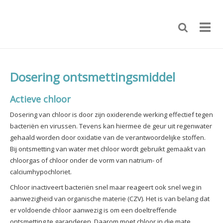
Dosering ontsmettingsmiddel
Actieve chloor
Dosering van chloor is door zijn oxiderende werking effectief tegen
bacteriën en virussen. Tevens kan hiermee de geur uit regenwater
gehaald worden door oxidatie van de verantwoordelijke stoffen.
Bij ontsmetting van water met chloor wordt gebruikt gemaakt van
chloorgas of chloor onder de vorm van natrium- of
calciumhypochloriet.
Chloor inactiveert bacteriën snel maar reageert ook snel weg in
aanwezigheid van organische materie (CZV). Het is van belang dat
er voldoende chloor aanwezig is om een doeltreffende
ontsmetting te garanderen. Daarom moet chloor in die mate