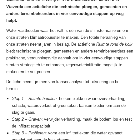
Viaverda een actiefiche die technische ploegen, gemeenten en
andere terreinbeheerders in vier eenvoudige stappen op weg
helpt.
Water vasthouden waar het valt is één van de slimste manieren om
onze straten klimaatrobuuster te maken. Een totale heraanleg van
onze straten neemt jaren in beslag. De actiefiche
Ruimte rond de kolk
biedt technische ploegen, gemeenten en andere terreinbeheerders een
praktische, vergunningsvrije aanpak om in vier eenvoudige stappen
straten strategisch te ontharden, regenwaterinfiltratie mogelijk te
maken en te vergroenen.
De fiche neemt je mee van kansenanalyse tot uitvoering op het
terrein:
Stap 1 – Ruimte bepalen
: herken plekken waar oververharding,
schade, wateroverlast of groentekort kansen bieden om aan de
slag te gaan.
Stap 2 – Graven
: verwijder verharding, maak de bodem los en test
de infiltratiecapaciteit.
Stap 3 – Profileren
: vorm een infiltratiekom die water opvangt
voordat het naar de kolk stroomt.