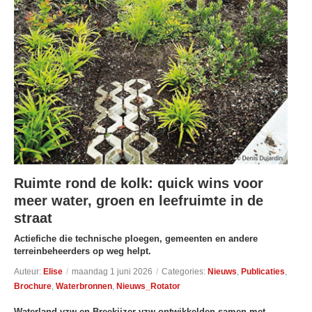
Ruimte rond de kolk: quick wins voor
meer water, groen en leefruimte in de
straat
Actiefiche die technische ploegen, gemeenten en andere
terreinbeheerders op weg helpt.
Auteur:
Elise
/
maandag 1 juni 2026
/
Categories:
Nieuws
,
Publicaties
,
Brochure
,
Waterbronnen
,
Nieuws_Rotator
Waterland vzw en Breekijzer vzw ontwikkelden samen met