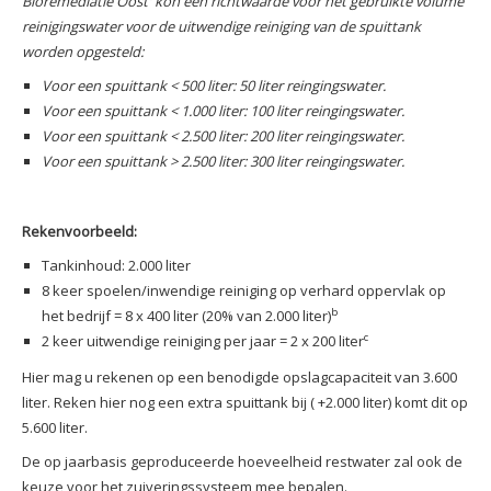
Bioremediatie Oost' kon een richtwaarde voor het gebruikte volume
reinigingswater voor de uitwendige reiniging van de spuittank
worden opgesteld:
Voor een spuittank < 500 liter: 50 liter reingingswater.
Voor een spuittank < 1.000 liter: 100 liter reingingswater.
Voor een spuittank < 2.500 liter: 200 liter reingingswater.
Voor een spuittank > 2.500 liter: 300 liter reingingswater.
Rekenvoorbeeld:
Tankinhoud: 2.000 liter
8 keer spoelen/inwendige reiniging op verhard oppervlak op
b
het bedrijf = 8 x 400 liter (20% van 2.000 liter)
c
2 keer uitwendige reiniging per jaar = 2 x 200 liter
Hier mag u rekenen op een benodigde opslagcapaciteit van 3.600
liter. Reken hier nog een extra spuittank bij ( +2.000 liter) komt dit op
5.600 liter.
De op jaarbasis geproduceerde hoeveelheid restwater zal ook de
keuze voor het zuiveringssysteem mee bepalen.