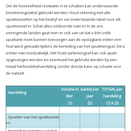
Om de hoeveelheid restwater in te schatten kan onderstaande
berekeningstabel gebruikt worden. Houd rekening met alle
spuittoestellen op het bedrijf en vul onderstaande tabel voor elk
spuittoestel in. Schat alles voldoende ruim in! In de ons
omringende landen gaat men er ook van uit dat u één volle
spuittank moet kunnen toevoegen aan de opslagtank indien een
fout werd gemaakt tijdens de bereiding van het spuitmengsel. Dit is
echter niet noodzakelijk. Het foute tankmengsel kan ook apart
opgevangen worden en eventueel hergebruikt worden bij een
totaal herbicidebehandeling zonder directe kans op schade voor
de nateelt.
Volume in
Aantal per
TOTAAL per
Handeling
liter
jaar
handeling
(1)
(2)
(1) X (2)
Spoelen van het spuittoestel
a,b
Inwendige reiniging van het