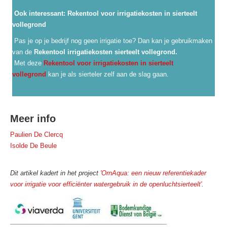
Ook interessant: Rekentool voor irrigatiekosten in sierteelt
vollegrond
Pas je op je bedrijf nog geen irrigatie toe? Dan kan je gebruikmaken
van de
Rekentool irrigatiekosten sierteelt vollegrond.
Met deze
Rekentool voor irrigatiekosten in sierteelt
vollegrond
kan je als sierteler zelf aan de slag gaan.
Meer info
Paulien De Clercq
Isolde De Beule
Dit artikel kadert in het project
'OrnAqua: een nieuw referentiekader
voor irrigatie voor efficiënter watergebruik in de openluchtsierteelt'
.