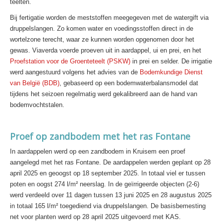
teelten.
Bij fertigatie worden de meststoffen meegegeven met de watergift via
druppelslangen. Zo komen water en voedingsstoffen direct in de
wortelzone terecht, waar ze kunnen worden opgenomen door het
gewas. Viaverda voerde proeven uit in aardappel, ui en prei, en het
Proefstation voor de Groenteteelt (PSKW)
in prei en selder. De irrigatie
werd aangestuurd volgens het advies van de
Bodemkundige Dienst
van België (BDB)
, gebaseerd op een bodemwaterbalansmodel dat
tijdens het seizoen regelmatig werd gekalibreerd aan de hand van
bodemvochtstalen.
Proef op zandbodem met het ras Fontane
In aardappelen werd op een zandbodem in Kruisem een proef
aangelegd met het ras Fontane. De aardappelen werden geplant op 28
april 2025 en geoogst op 18 september 2025. In totaal viel er tussen
poten en oogst 274 l/m² neerslag. In de geïrrigeerde objecten (2-6)
werd verdeeld over 11 dagen tussen 13 juni 2025 en 28 augustus 2025
in totaal 165 l/m² toegediend via druppelslangen. De basisbemesting
net voor planten werd op 28 april 2025 uitgevoerd met KAS.