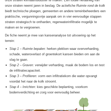
onze straten klimaatrobuuster te maken. Een totale heraanleg van
onze straten neemt jaren in beslag. De actiefiche
Ruimte rond de kolk
biedt technische ploegen, gemeenten en andere terreinbeheerders een
praktische, vergunningsvrije aanpak om in vier eenvoudige stappen
straten strategisch te ontharden, regenwaterinfiltratie mogelijk te
maken en te vergroenen.
De fiche neemt je mee van kansenanalyse tot uitvoering op het
terrein:
Stap 1 – Ruimte bepalen
: herken plekken waar oververharding,
schade, wateroverlast of groentekort kansen bieden om aan de
slag te gaan.
Stap 2 – Graven
: verwijder verharding, maak de bodem los en test
de infiltratiecapaciteit.
Stap 3 – Profileren
: vorm een infiltratiekom die water opvangt
voordat het naar de kolk stroomt.
Stap 4 – Inrichten
: kies geschikte beplanting, voorkom
bodemverdichting en zorg voor eenvoudig beheer.