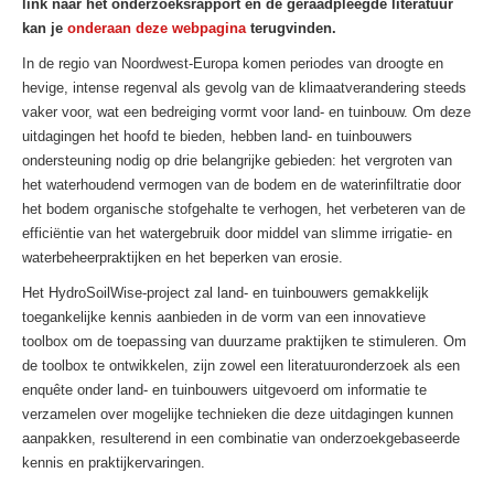
link naar het onderzoeksrapport en de geraadpleegde literatuur
kan je
onderaan deze webpagina
terugvinden.
In de regio van Noordwest-Europa komen periodes van droogte en
hevige, intense regenval als gevolg van de klimaatverandering steeds
vaker voor, wat een bedreiging vormt voor land- en tuinbouw. Om deze
uitdagingen het hoofd te bieden, hebben land- en tuinbouwers
ondersteuning nodig op drie belangrijke gebieden: het vergroten van
het waterhoudend vermogen van de bodem en de waterinfiltratie door
het bodem organische stofgehalte te verhogen, het verbeteren van de
efficiëntie van het watergebruik door middel van slimme irrigatie- en
waterbeheerpraktijken en het beperken van erosie.
Het HydroSoilWise-project zal land- en tuinbouwers gemakkelijk
toegankelijke kennis aanbieden in de vorm van een innovatieve
toolbox om de toepassing van duurzame praktijken te stimuleren. Om
de toolbox te ontwikkelen, zijn zowel een literatuuronderzoek als een
enquête onder land- en tuinbouwers uitgevoerd om informatie te
verzamelen over mogelijke technieken die deze uitdagingen kunnen
aanpakken, resulterend in een combinatie van onderzoekgebaseerde
kennis en praktijkervaringen.