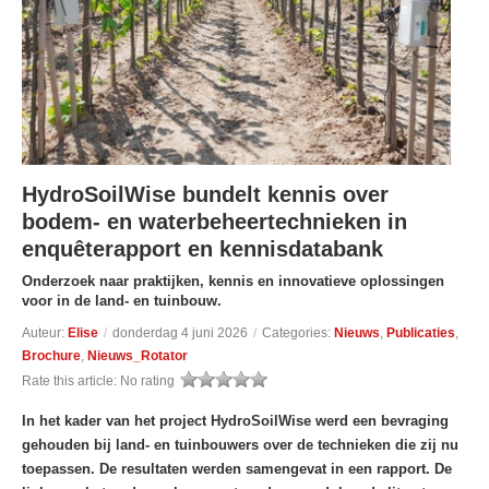
HydroSoilWise bundelt kennis over
bodem- en waterbeheertechnieken in
enquêterapport en kennisdatabank
Onderzoek naar praktijken, kennis en innovatieve oplossingen
voor in de land- en tuinbouw.
Auteur:
Elise
/
donderdag 4 juni 2026
/
Categories:
Nieuws
,
Publicaties
,
Brochure
,
Nieuws_Rotator
Rate this article:
No rating
In het kader van het project HydroSoilWise werd een bevraging
gehouden bij land- en tuinbouwers over de technieken die zij nu
toepassen. De resultaten werden samengevat in een rapport.
De