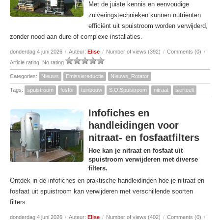
Met de juiste kennis en eenvoudige
zuiveringstechnieken kunnen nutriënten
efficiënt uit spuistroom worden verwijderd,
zonder nood aan dure of complexe installaties.
donderdag 4 juni 2026
/
Auteur:
Elise
/
Number of views (392)
/
Comments (0)
/
Article rating: No rating
Categories:
Nieuws
Emissiereductie
Nieuws_Rotator
Tags:
spuistroom
fosfor
tuinbouw
S.O.Spuistroom
nitraat
sierteelt
Infofiches en
handleidingen voor
nitraat- en fosfaatfilters
Hoe kan je nitraat en fosfaat uit
spuistroom verwijderen met diverse
filters.
Ontdek in de infofiches en praktische handleidingen hoe je nitraat en
fosfaat uit spuistroom kan verwijderen met verschillende soorten
filters.
donderdag 4 juni 2026
/
Auteur:
Elise
/
Number of views (402)
/
Comments (0)
/