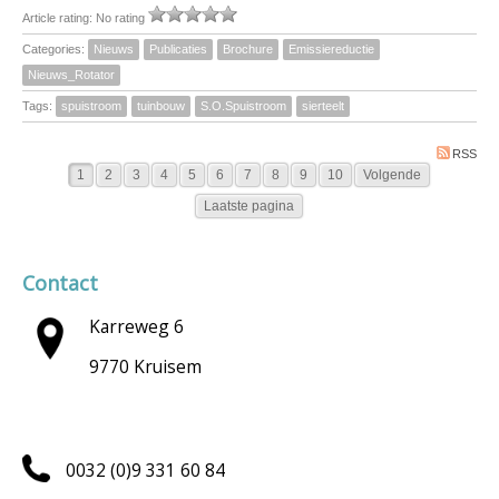
Article rating: No rating
Categories:
Nieuws
Publicaties
Brochure
Emissiereductie
Nieuws_Rotator
Tags:
spuistroom
tuinbouw
S.O.Spuistroom
sierteelt
RSS
1
2
3
4
5
6
7
8
9
10
Volgende
Laatste pagina
Contact
Karreweg 6
9770 Kruisem
0032 (0)9 331 60 84