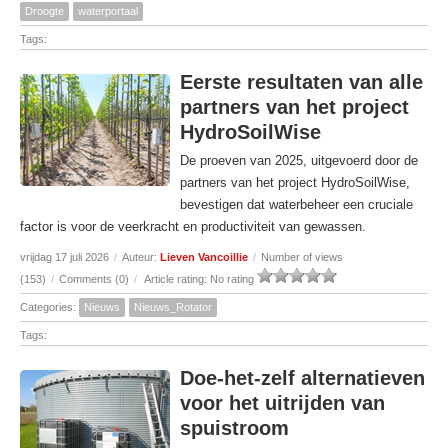
Droogte
waterportaal
Tags:
Eerste resultaten van alle
partners van het project
HydroSoilWise
De proeven van 2025, uitgevoerd door de
partners van het project HydroSoilWise,
bevestigen dat waterbeheer een cruciale
factor is voor de veerkracht en productiviteit van gewassen.
vrijdag 17 juli 2026
/
Auteur:
Lieven Vancoillie
/
Number of views
(153)
/
Comments (0)
/
Article rating: No rating
Categories:
Nieuws
Nieuws_Rotator
Tags:
Doe-het-zelf alternatieven
voor het uitrijden van
spuistroom