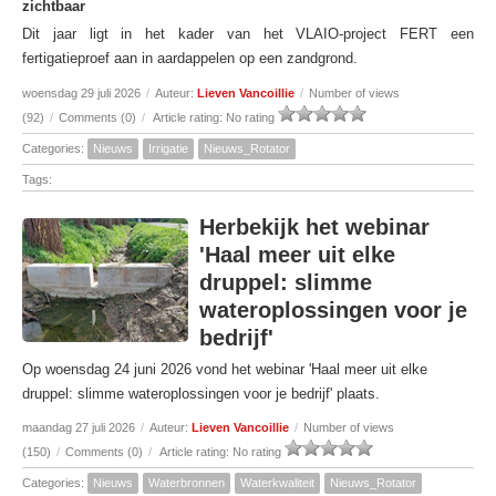
zichtbaar
Dit jaar ligt in het kader van het VLAIO-project FERT een
fertigatieproef aan in aardappelen op een zandgrond.
woensdag 29 juli 2026
/
Auteur:
Lieven Vancoillie
/
Number of views
(92)
/
Comments (0)
/
Article rating: No rating
Categories:
Nieuws
Irrigatie
Nieuws_Rotator
Tags:
Herbekijk het webinar
'Haal meer uit elke
druppel: slimme
wateroplossingen voor je
bedrijf'
Op woensdag 24 juni 2026 vond het webinar 'Haal meer uit elke
druppel: slimme wateroplossingen voor je bedrijf' plaats.
maandag 27 juli 2026
/
Auteur:
Lieven Vancoillie
/
Number of views
(150)
/
Comments (0)
/
Article rating: No rating
Categories:
Nieuws
Waterbronnen
Waterkwaliteit
Nieuws_Rotator