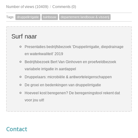
Number of views (10409)
/
Comments (0)
Tags:
druppelirrigatie
tuinbouw
departement landbouw & visserij
Surf naar
Presentaties bedrijfsbezoek ‘Druppelirrigatie, diepdrainage
en waterkwaliteit’ 2019
Bedrijfsbezoek Bert Van Ginhoven en proefveldbezoek
variabele irrigatie in aardappel
Druppelaars: microbiële & antiworteleigenschappen
De groei en bedenkingen van druppelirrigatie
Hoeveel kost beregenen? De beregeningstool rekent dat
voor jou uit!
Contact