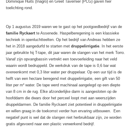
Dominique Huits (Inagro) en Greet Tavernier (PCG) gaven hier
toelichting rond.
Op 1 augustus 2019 waren we te gast op het pootgoedbedrijf van de
familie Ryckaert
te Assenede. Haspelberegening is een klassieke
techniek in openluchtteelten. Op het bedrijf van Andreas hebben ze
het in 2018 aangedurfd te starten met
druppelirrigatie
. In het eerste
jaar gebruikte hij T-tape, dit jaar waren de slangen van het merk Torro.
Vanaf zijn opvangbassin vertrekt een toevoerleiding naar het veld
waarin wordt bedruppeld. De werkdruk van de tape is 0,6 bar wat
overeenkomt met 0,3 liter water per druppelaar. Op een uur tijd is de
helft van een hectare beregend met druppelirrigatie, een gift van 50
liter per m² water. De tape werd machinaal aangelegd op een diepte
van 8 cm in de rug. Elke afzonderlijke darm is aangesloten op de
hoofddarm die dwars door het perceel loopt met aan weerszijden
druppeldarmen. De familie Ryckaert ziet potentieel in druppelirrigatie
en willen graag in de toekomst verder hun ervaring uitbouwen. Een
negatief punt is wel dat de slangen niet herbruikbaar zijn, ze worden
gratis afgevoerd naar een plastic verwerkend bedrijf.