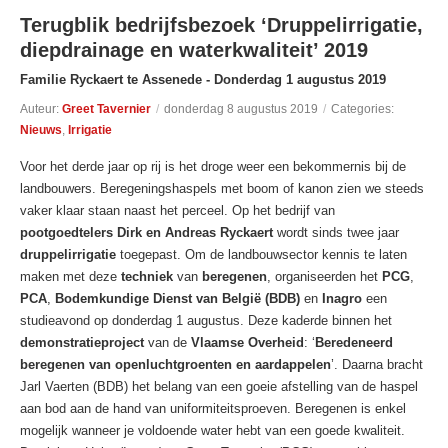
Terugblik bedrijfsbezoek ‘Druppelirrigatie,
diepdrainage en waterkwaliteit’ 2019
Familie Ryckaert te Assenede - Donderdag 1 augustus 2019
Auteur:
Greet Tavernier
/
donderdag 8 augustus 2019
/
Categories:
Nieuws
,
Irrigatie
Voor het derde jaar op rij is het droge weer een bekommernis bij de
landbouwers. Beregeningshaspels met boom of kanon zien we steeds
vaker klaar staan naast het perceel. Op het bedrijf van
pootgoedtelers Dirk en Andreas Ryckaert
wordt sinds twee jaar
druppelirrigatie
toegepast. Om de landbouwsector kennis te laten
maken met deze
techniek
van
beregenen
, organiseerden het
PCG
,
PCA
,
Bodemkundige Dienst van België (BDB)
en
Inagro
een
studieavond op donderdag 1 augustus. Deze kaderde binnen het
demonstratieproject
van de
Vlaamse Overheid
: ‘
Beredeneerd
beregenen van openluchtgroenten en aardappelen
’. Daarna bracht
Jarl Vaerten (BDB) het belang van een goeie afstelling van de haspel
aan bod aan de hand van uniformiteitsproeven. Beregenen is enkel
mogelijk wanneer je voldoende water hebt van een goede kwaliteit.