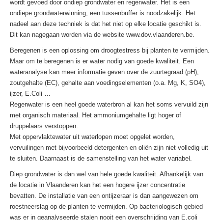
wordt gevoed door ondiep grondwater en regenwater. Het is een
ondiepe grondwaterwinning, een tussenbuffer is noodzakelijk. Het
nadeel aan deze techniek is dat het niet op elke locatie geschikt is.
Dit kan nagegaan worden via de website www.dov.vlaanderen.be.
Beregenen is een oplossing om droogtestress bij planten te vermijden.
Maar om te beregenen is er water nodig van goede kwaliteit. Een
wateranalyse kan meer informatie geven over de zuurtegraad (pH),
zoutgehalte (EC), gehalte aan voedingselementen (o.a. Mg, K, SO4),
ijzer, E.Coli …
Regenwater is een heel goede waterbron al kan het soms vervuild zijn
met organisch materiaal. Het ammoniumgehalte ligt hoger of
druppelaars verstoppen.
Met oppervlaktewater uit waterlopen moet opgelet worden,
vervuilingen met bijvoorbeeld detergenten en oliën zijn niet volledig uit
te sluiten. Daarnaast is de samenstelling van het water variabel.
Diep grondwater is dan wel van hele goede kwaliteit. Afhankelijk van
de locatie in Vlaanderen kan het een hogere ijzer concentratie
bevatten. De installatie van een ontijzeraar is dan aangewezen om
roestneerslag op de planten te vermijden. Op bacteriologisch gebied
was er in geanalyseerde stalen nooit een overschrijding van E.coli