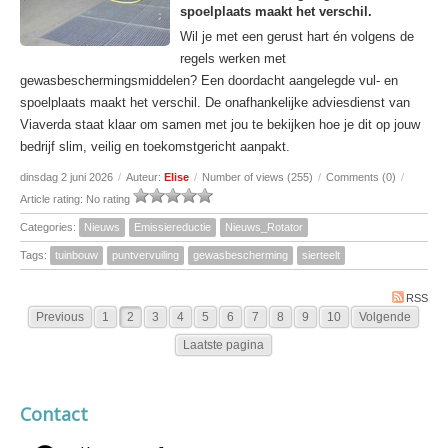
spoelplaats maakt het verschil.
Wil je met een gerust hart én volgens de
regels werken met
gewasbeschermingsmiddelen? Een doordacht aangelegde vul- en
spoelplaats maakt het verschil. De onafhankelijke adviesdienst van
Viaverda staat klaar om samen met jou te bekijken hoe je dit op jouw
bedrijf slim, veilig en toekomstgericht aanpakt.
dinsdag 2 juni 2026
/
Auteur:
Elise
/
Number of views (255)
/
Comments (0)
/
Article rating: No rating
Categories:
Nieuws
Emissiereductie
Nieuws_Rotator
Tags:
tuinbouw
puntvervuiling
gewasbescherming
sierteelt
RSS
Previous
1
2
3
4
5
6
7
8
9
10
Volgende
Laatste pagina
Contact