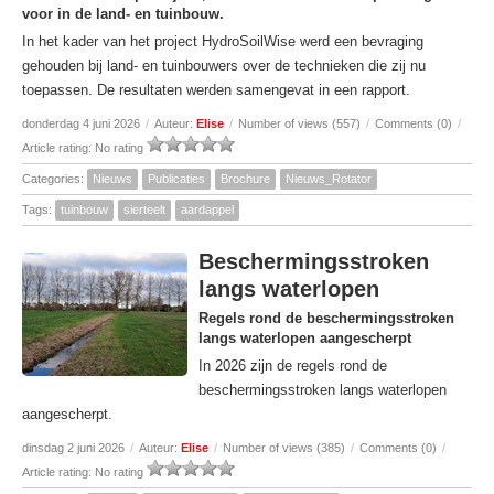
voor in de land- en tuinbouw.
In het kader van het project HydroSoilWise werd een bevraging
gehouden bij land- en tuinbouwers over de technieken die zij nu
toepassen. De resultaten werden samengevat in een rapport.
donderdag 4 juni 2026
/
Auteur:
Elise
/
Number of views (557)
/
Comments (0)
/
Article rating: No rating
Categories:
Nieuws
Publicaties
Brochure
Nieuws_Rotator
Tags:
tuinbouw
sierteelt
aardappel
Beschermingsstroken
langs waterlopen
Regels rond de beschermingsstroken
langs waterlopen aangescherpt
In 2026 zijn de regels rond de
beschermingsstroken langs waterlopen
aangescherpt.
dinsdag 2 juni 2026
/
Auteur:
Elise
/
Number of views (385)
/
Comments (0)
/
Article rating: No rating