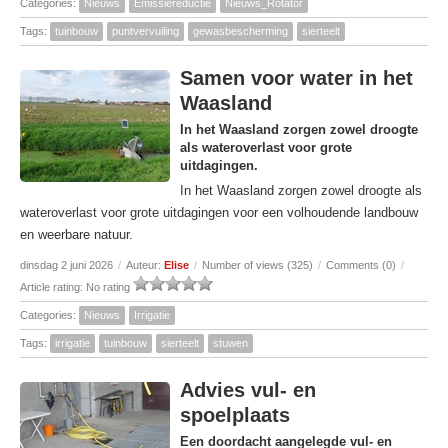
Categories:
Nieuws
Emissiereductie
Nieuws_Rotator
Tags:
tuinbouw
puntvervuiling
gewasbescherming
sierteelt
Samen voor water in het
Waasland
In het Waasland zorgen zowel droogte
als wateroverlast voor grote
uitdagingen.
In het Waasland zorgen zowel droogte als
wateroverlast voor grote uitdagingen voor een volhoudende landbouw
en weerbare natuur.
dinsdag 2 juni 2026
/
Auteur:
Elise
/
Number of views (325)
/
Comments (0)
/
Article rating: No rating
Categories:
Nieuws
Irrigatie
Tags:
irrigatie
tuinbouw
sierteelt
stuwen
Advies vul- en
spoelplaats
Een doordacht aangelegde vul- en