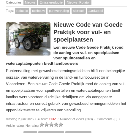
Categories:
Nieuws
Emissiereductie
Nieuws_Rotator
Tags:
reductie
tuinbouw
puntvervuiling
sierteelt
aardappel
Nieuwe Code van Goede
Praktijk voor vul- en
spoelplaatsen
Een nieuwe Code Goede Praktijk rond
de aanleg van vul- en spoelplaatsen
voor spuittoestellen en
watercaptatiepunten biedt landbouwers
Puntvervuiling met gewasbeschermingsmiddelen blijft een belangrijke
oorzaak van watervervuiling in de land- en tuinbouwsector in
Vlaanderen. Een nieuwe Code Goede Praktijk rond de aanleg van vul-
en spoelplaatsen voor spuittoestellen en watercaptatiepunten biedt
landbouwers voortaan duidelijke richtlijnen om via aangepaste
infrastructuur en correct gebruik van gewasbeschermingsmiddelen het
oppervlaktewater te vrijwaren van vervuiling.
dinsdag 2 juni 2026
/
Auteur:
Elise
/
Number of views (363)
/
Comments (0)
/
Article rating: No rating