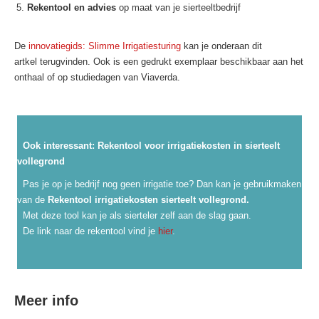
Rekentool en advies
op maat van je sierteeltbedrijf
De
innovatiegids: Slimme Irrigatiesturing
kan je onderaan dit
artkel terugvinden. Ook is een gedrukt exemplaar beschikbaar aan het
onthaal of op studiedagen van Viaverda.
Ook interessant: Rekentool voor irrigatiekosten in sierteelt
vollegrond
Pas je op je bedrijf nog geen irrigatie toe? Dan kan je gebruikmaken
van de
Rekentool irrigatiekosten sierteelt vollegrond.
Met deze tool kan je als sierteler zelf aan de slag gaan.
De link naar de rekentool vind je
hier
.
Meer info