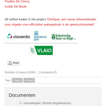
Paulien De Clercq
Isolde De Beule
Dit artikel kadert in het project
'OrnAqua: een nieuw referentiekader
voor irrigatie voor efficiënter watergebruik in de openluchtsierteelt'
.
Print
Number of views (1096)
/
Comments (0)
Tags:
irrigatie
sierteelt
Documenten
innovatiegids: Slimme Irrigatiesturing