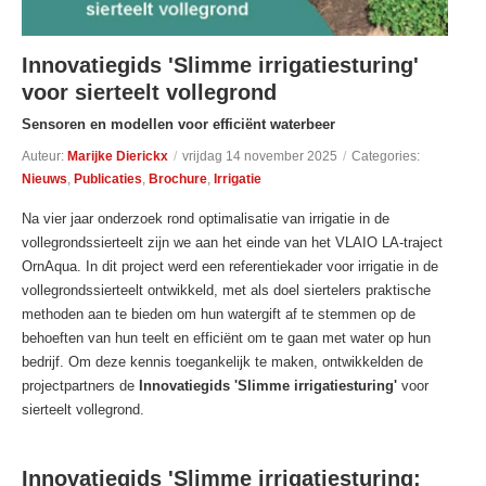
Innovatiegids 'Slimme irrigatiesturing'
voor sierteelt vollegrond
Sensoren en modellen voor efficiënt waterbeer
Auteur:
Marijke Dierickx
/
vrijdag 14 november 2025
/
Categories:
Nieuws
,
Publicaties
,
Brochure
,
Irrigatie
Na vier jaar onderzoek rond optimalisatie van irrigatie in de
vollegrondssierteelt zijn we aan het einde van het VLAIO LA-traject
OrnAqua. In dit project werd een referentiekader voor irrigatie in de
vollegrondssierteelt ontwikkeld, met als doel siertelers praktische
methoden aan te bieden om hun watergift af te stemmen op de
behoeften van hun teelt en efficiënt om te gaan met water op hun
bedrijf. Om deze kennis toegankelijk te maken, ontwikkelden de
projectpartners de
Innovatiegids 'Slimme irrigatiesturing'
voor
sierteelt vollegrond.
Innovatiegids 'Slimme irrigatiesturing: