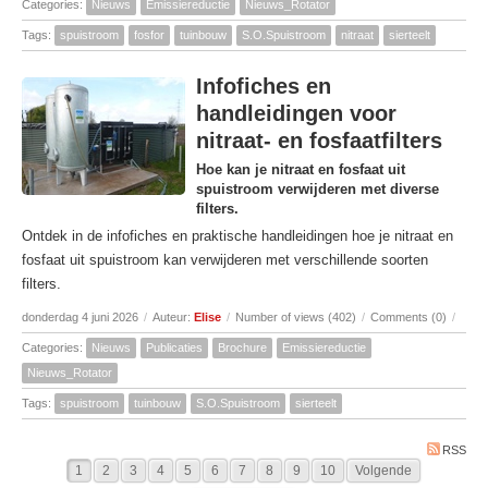
Categories:
Nieuws
Emissiereductie
Nieuws_Rotator
Tags:
spuistroom
fosfor
tuinbouw
S.O.Spuistroom
nitraat
sierteelt
Infofiches en
handleidingen voor
nitraat- en fosfaatfilters
Hoe kan je nitraat en fosfaat uit
spuistroom verwijderen met diverse
filters.
Ontdek in de infofiches en praktische handleidingen hoe je nitraat en
fosfaat uit spuistroom kan verwijderen met verschillende soorten
filters.
donderdag 4 juni 2026
/
Auteur:
Elise
/
Number of views (402)
/
Comments (0)
/
Categories:
Nieuws
Publicaties
Brochure
Emissiereductie
Nieuws_Rotator
Tags:
spuistroom
tuinbouw
S.O.Spuistroom
sierteelt
RSS
1
2
3
4
5
6
7
8
9
10
Volgende