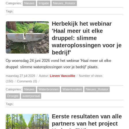
Categories:
Nieuws
Irrigatie
Nieuws_Rotator
Tags:
Herbekijk het webinar
'Haal meer uit elke
druppel: slimme
wateroplossingen voor je
bedrijf'
Op woensdag 24 juni 2026 vond het webinar 'Haal meer uit elke
druppel: slimme wateroplossingen voor je bedrijf' plaats.
maandag 27 juli 2026
/
Auteur:
Lieven Vancoillie
/
Number of views
(150)
/
Comments (0)
/
Categories:
Nieuws
Waterbronnen
Waterkwaliteit
Nieuws_Rotator
Droogte
waterportaal
Tags:
Eerste resultaten van alle
partners van het project