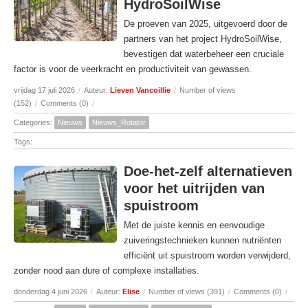
HydroSoilWise
De proeven van 2025, uitgevoerd door de
partners van het project HydroSoilWise,
bevestigen dat waterbeheer een cruciale
factor is voor de veerkracht en productiviteit van gewassen.
vrijdag 17 juli 2026
/
Auteur:
Lieven Vancoillie
/
Number of views
(152)
/
Comments (0)
/
Categories:
Nieuws
Nieuws_Rotator
Tags:
Doe-het-zelf alternatieven
voor het uitrijden van
spuistroom
Met de juiste kennis en eenvoudige
zuiveringstechnieken kunnen nutriënten
efficiënt uit spuistroom worden verwijderd,
zonder nood aan dure of complexe installaties.
donderdag 4 juni 2026
/
Auteur:
Elise
/
Number of views (391)
/
Comments (0)
/