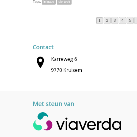
Tags:
irrigatie
sierteelt
1
2
3
4
5
Contact
Karreweg 6
9770 Kruisem
Met steun van