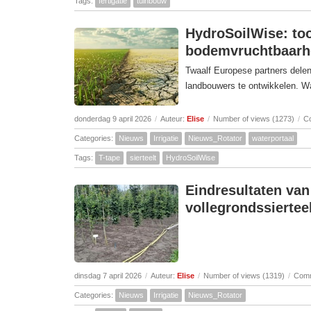
Tags:
fertigatie
tuinbouw
HydroSoilWise: to
bodemvruchtbaarhe
Twaalf Europese partners delen
landbouwers te ontwikkelen. Wa
donderdag 9 april 2026
/
Auteur:
Elise
/
Number of views (1273)
/
C
Categories:
Nieuws
Irrigatie
Nieuws_Rotator
waterportaal
Tags:
T-tape
sierteelt
HydroSoilWise
Eindresultaten van 
vollegrondssiertee
dinsdag 7 april 2026
/
Auteur:
Elise
/
Number of views (1319)
/
Comm
Categories:
Nieuws
Irrigatie
Nieuws_Rotator