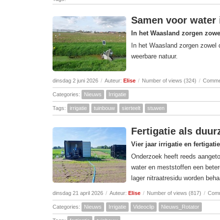
Samen voor water 
In het Waasland zorgen zowel
In het Waasland zorgen zowel d
weerbare natuur.
dinsdag 2 juni 2026
/
Auteur:
Elise
/
Number of views (324)
/
Commen
Categories:
Nieuws
Irrigatie
Tags:
irrigatie
tuinbouw
sierteelt
stuwen
Fertigatie als duur
Vier jaar irrigatie en fertiga
Onderzoek heeft reeds aangetoon
water en meststoffen een bete
lager nitraatresidu worden beha
dinsdag 21 april 2026
/
Auteur:
Elise
/
Number of views (817)
/
Comm
Categories:
Nieuws
Irrigatie
Videoclip
Nieuws_Rotator