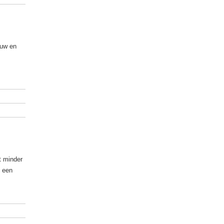
ouw en
t minder
n een