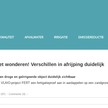
WALITEIT
AFVALWATER
IRRIGATIE
EMISSIEREDUCTIE
et wonderen! Verschillen in afrijping duidelijk
sen droge en geïrrigeerde object duidelijk zichtbaar
het VLAIO-project FERT een fertigatieproef aan in aardappelen op een zandgron
 (87)
/
Comments (0)
/