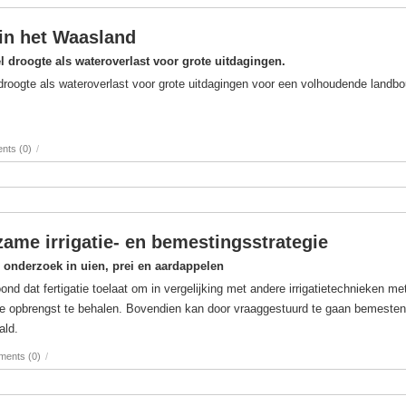
in het Waasland
 droogte als wateroverlast voor grote uitdagingen.
roogte als wateroverlast voor grote uitdagingen voor een volhoudende landb
ts (0)
/
zame irrigatie- en bemestingsstrategie
tie onderzoek in uien, prei en aardappelen
d dat fertigatie toelaat om in vergelijking met andere irrigatietechnieken me
re opbrengst te behalen. Bovendien kan door vraaggestuurd te gaan bemeste
ald.
ents (0)
/