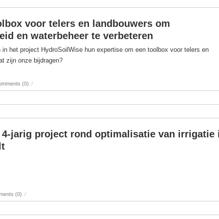
olbox voor telers en landbouwers om
id en waterbeheer te verbeteren
 in het project HydroSoilWise hun expertise om een toolbox voor telers en
t zijn onze bijdragen?
omments (0)
/
4-jarig project rond optimalisatie van irrigatie 
lt
ents (0)
/