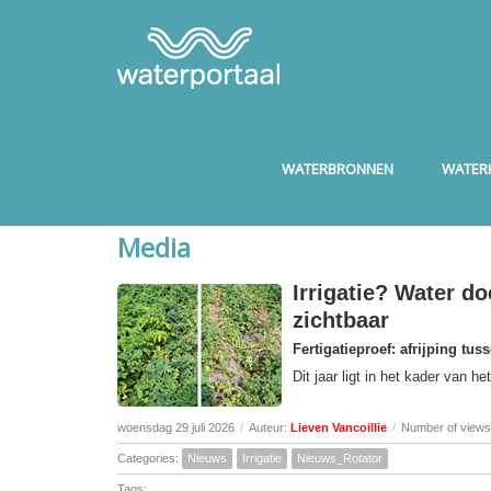
WATERBRONNEN
WATERK
Media
Irrigatie? Water do
zichtbaar
Fertigatieproef: afrijping tus
Dit jaar ligt in het kader van 
woensdag 29 juli 2026
/
Auteur:
Lieven Vancoillie
/
Number of views
Categories:
Nieuws
Irrigatie
Nieuws_Rotator
Tags: