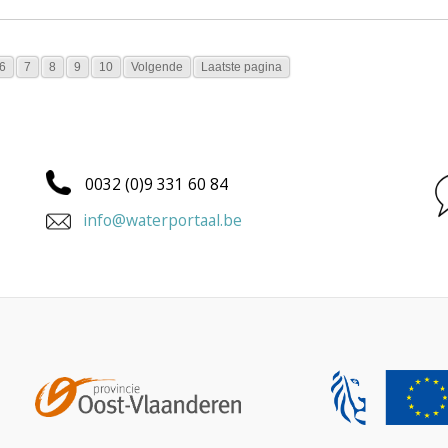
6
7
8
9
10
Volgende
Laatste pagina
0032 (0)9 331 60 84
info@waterportaal.be