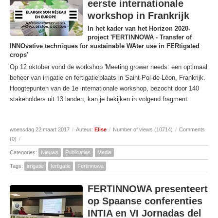
eerste internationale
workshop in Frankrijk
In het kader van het Horizon 2020-
project 'FERTINNOWA - Transfer of
INNOvative techniques for sustainable WAter use in FERtigated
crops'
Op 12 oktober vond de workshop 'Meeting grower needs: een optimaal
beheer van irrigatie en fertigatie'plaats in Saint-Pol-de-Léon, Frankrijk.
Hoogtepunten van de 1e internationale workshop, bezocht door 140
stakeholders uit 13 landen, kan je bekijken in volgend fragment:
woensdag 22 maart 2017
/
Auteur:
Elise
/
Number of views (10714)
/
Comments
(0)
/
Categories:
Nieuws
Publicaties
Media
Tags:
irrigatie
fertigatie
Fertinnowa
FERTINNOWA presenteert
op Spaanse conferenties
INTIA en VI Jornadas del