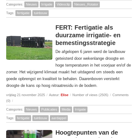
Categories:
Nieuws
Irrigatie
Videoclip
Nieuws_Rotator
Tags:
fertigatie
tuinbouw
FERT: Fertigatie als
duurzame irrigatie- en
bemestingsstrategie
De afgelopen 6 jaren werd de landbouw
geteisterd door wekenlange droogte en
hoge temperaturen in het voorjaar en/of de
zomer. Het wijzigend klimaat maakt het uitdagend om steeds een
goede opbrengst en kwaliteit te behalen. Daarenboven versterkt
droogte de kans op hoog nitraatresidu in de bodem.
vrijdag 21 november 2025
/
Auteur:
Elise
/
Number of views (2505)
/
Comments
(0)
/
Categories:
Nieuws
Publicaties
Media
Irrigatie
Tags:
fertigatie
tuinbouw
aardappel
Hoogtepunten van de