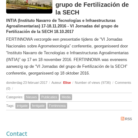
grupo de Fertilización de
la SECH
INTIA (Instituto Navarro de Tecnologías e Infraestructuras
Agroalimentarias) 17-18.11.2016 - VI Jornadas del grupo de
Fertilización de la SECH 18.10.2017
FERTINNOWA verzorgde een presentatie tijdens de “VI Jornadas
Nacionales sobre Agrometeorología” conferentie, georganiseerd door
“Instituto Navarro de Tecnologías e Infraestructuras Agroalimentarias
(INTIA)” op 17 en 18 november 2016. FERTINNOWA was eveneens
aanwezig op de “VI Jornadas del grupo de Fertilización de la SECH”
conferentie, georganiseerd op 18 oktober 2016.
donderdag 23 februari 2017
/
Auteur:
Elise
/
Number of views (9736)
/
Comments
(0)
/
Categories:
Nieuws
Publicaties
Media
Tags:
irrigatie
fertigatie
Fertinnowa
RSS
Contact