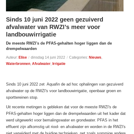
Sinds 10 juni 2022 geen gezuiverd
afvalwater van RWZI’s meer voor
landbouwirrigatie
De meeste RWZI's de PFAS-gehalten hoger liggen dan de
drempelwaarden
Auteur:
Elise
/
dinsdag 14 juni 2022
/
Categories:
Nieuws
,
Waterbronnen
,
Afvalwater
,
Irrigatie
Sinds 10 juni 2022 zet Aquafin de ad hoc ophalingen van gezuiverd
afvalwater op de RWZI's voor landbouwirrigatie, openbaar groen en
sporttereinen stop.
Uit recente metingen is gebleken dat voor de meeste RWZI's de
PFAS-gehalten hoger liggen dan de drempelwaarden uit het kader dat
werd uitgewerkt voor bemalingswater en grondwater. PFAS in het
effluent zijn afkomstig uit riool- en afvalwater en worden in de RWZI's
niet verwijderd met de huidige technieken, net zoals sommige andere