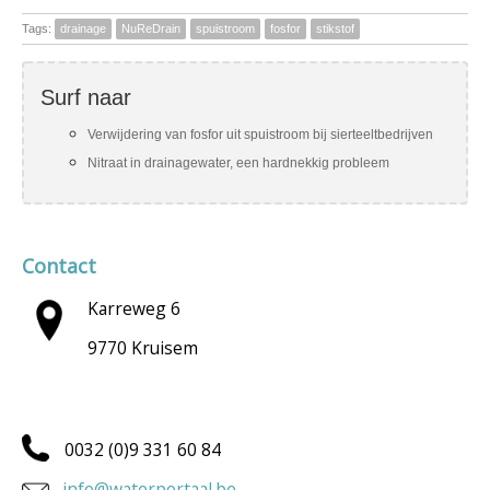
Tags:
drainage
NuReDrain
spuistroom
fosfor
stikstof
Surf naar
Verwijdering van fosfor uit spuistroom bij sierteeltbedrijven
Nitraat in drainagewater, een hardnekkig probleem
Contact
Karreweg 6
9770 Kruisem
0032 (0)9 331 60 84
info@waterportaal.be