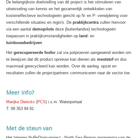
De belangrijkste doelstelling van dit project is het stimuleren van
uitwisseling van kennis en het gezamenlijk ontwikkelen van
kosteneffectieve technologieën gericht op N- en P- verwijdering voor
verschillende situaties en regio's. De
praktijkcentra
zullen hiervoor
via een aantal
demopilots
deze (buitenlandse) technologieën
toepassen in praktijkomstandigheden op
land
- en
tuinbouwbedrijven
.
Het
gerecupereerde fosfor
zal via potproeven aangewend worden om
te bewijzen dat dit product opnieuw kan dienen als
meststof
en dus
maximaal gerecycleerd kan worden. Over de aanleg, opzet en
resultaten zullen de projectpartners communiceren naar de sector toe.
Meer info?
Marijke Dierickx
(
PCS
) i.s.m. Waterportaal
T: 09 353 94 81
Met de steun van
Het Interreg NuReDrain-project - North Sea Region programma van de