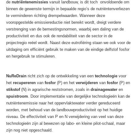
de
nutriëntenemissies
vanuit landbouw, is dit toch onvoldoende om
binnen de gewenste termijn in bepaalde regio’s de nutriëntenverliezen
te verminderen richting drempelwaarden. Wanneer deze
vooropgestelde emissiereductie niet bereikt wordt, dreigt verdere
verstrenging van de bemestingsnormen, waarbij een daling van de
productiviteit en dus ook de rendabiliteit van de sector in de
projectregio reëel wordt. Naast deze eutrofiëring staan we ook voor de
uitdaging om efficiënt gebruik te maken van de eindige delfstof fosfor
en hergebruik te stimuleren.
NuReDrain
richt zich op de ontwikkeling van een
technologie
voor
het
recupereren
van
fosfor
(P) en het
verwijderen
van
fosfor
(P) en
stikstof
(N) in agrarische reststromen, zoals in
drainagewater
en
spuistroom
. Door implementatie van dergelijke technologieën kan de
nutriëntenemissie naar het oppervlaktewater verder gereduceerd
worden, met behoud van de landbouwproductiviteit op het huidige
niveau. De effectiviteit van P en N verwijdering van veel van deze
technologieën zijn al bewezen op labo- en kleine pilot-schaal, maar
zijn nog niet opgeschaald.