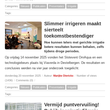
Categories:
Nieuws
Publicaties
Presentaties
Irrigatie
Tags:
Slimmer irrigeren maakt
sierteelt
toekomstbestendiger
Hoe kunnen telers met gerichte irrigatie
betere resultaten kunnen behalen, zelfs
tijdens droge periodes.
Op vrijdag 14 november 2025 vonden het Slotevent OrnAqua en een
technologiebeurs plaats bij Viaverda in Destelbergen. De resultaten en
conclusies werden na vier jaar onderzoek toegelicht.
donderdag 20 november 2025
/
Auteur:
Marijke Dierickx
/
Number of views
(1436)
/
Comments (0)
/
Categories:
Nieuws
Publicaties
Presentaties
Irrigatie
Tags:
Vermijd puntvervuiling!