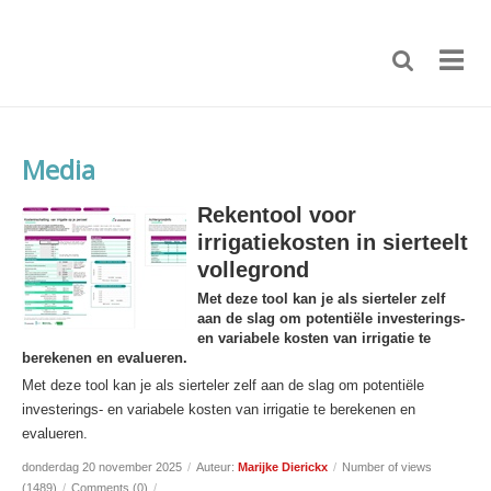
Media
Rekentool voor
irrigatiekosten in sierteelt
vollegrond
Met deze tool kan je als sierteler zelf
aan de slag om potentiële investerings-
en variabele kosten van irrigatie te
berekenen en evalueren.
Met deze tool kan je als sierteler zelf aan de slag om potentiële
investerings- en variabele kosten van irrigatie te berekenen en
evalueren.
donderdag 20 november 2025
/
Auteur:
Marijke Dierickx
/
Number of views
(1489)
/
Comments (0)
/