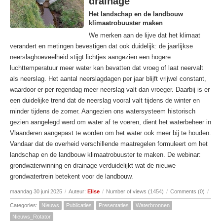
drainage
Het landschap en de landbouw
klimaatrobuuster maken
We merken aan de lijve dat het klimaat
verandert en metingen bevestigen dat ook duidelijk: de jaarlijkse
neerslaghoeveelheid stijgt lichtjes aangezien een hogere
luchttemperatuur meer water kan bevatten dat vroeg of laat neervalt
als neerslag. Het aantal neerslagdagen per jaar blijft vrijwel constant,
waardoor er per regendag meer neerslag valt dan vroeger. Daarbij is er
een duidelijke trend dat de neerslag vooral valt tijdens de winter en
minder tijdens de zomer. Aangezien ons watersysteem historisch
gezien aangelegd werd om water af te voeren, dient het waterbeheer in
Vlaanderen aangepast te worden om het water ook meer bij te houden.
Vandaar dat de overheid verschillende maatregelen formuleert om het
landschap en de landbouw klimaatrobuuster te maken. De webinar:
grondwaterwinning en drainage verduidelijkt wat de nieuwe
grondwatertrein betekent voor de landbouw.
maandag 30 juni 2025
/
Auteur:
Elise
/
Number of views (1454)
/
Comments (0)
/
Categories:
Nieuws
Publicaties
Presentaties
Waterbronnen
Nieuws_Rotator