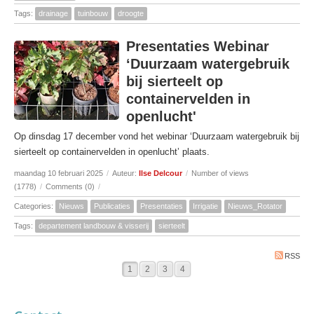
Tags:
drainage
tuinbouw
droogte
Presentaties Webinar
‘Duurzaam watergebruik
bij sierteelt op
containervelden in
openlucht'
Op dinsdag 17 december vond het webinar ‘Duurzaam watergebruik bij
sierteelt op containervelden in openlucht’ plaats.
maandag 10 februari 2025
/
Auteur:
Ilse Delcour
/
Number of views
(1778)
/
Comments (0)
/
Categories:
Nieuws
Publicaties
Presentaties
Irrigatie
Nieuws_Rotator
Tags:
departement landbouw & visserij
sierteelt
RSS
1
2
3
4