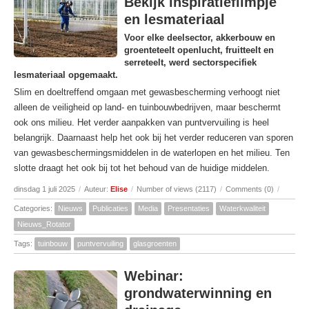
Bekijk inspiratiefilmpje
en lesmateriaal
Voor elke deelsector, akkerbouw en
groenteteelt openlucht, fruitteelt en
serreteelt, werd sectorspecifiek
lesmateriaal opgemaakt.
Slim en doeltreffend omgaan met gewasbescherming verhoogt niet
alleen de veiligheid op land- en tuinbouwbedrijven, maar beschermt
ook ons milieu. Het verder aanpakken van puntvervuiling is heel
belangrijk. Daarnaast help het ook bij het verder reduceren van sporen
van gewasbeschermingsmiddelen in de waterlopen en het milieu. Ten
slotte draagt het ook bij tot het behoud van de huidige middelen.
dinsdag 1 juli 2025
/
Auteur:
Elise
/
Number of views (2117)
/
Comments (0)
/
Categories:
Nieuws
Publicaties
Media
Presentaties
Waterkwaliteit
Nieuws_Rotator
Tags:
tuinbouw
puntvervuiling
glasgroenten
Webinar:
grondwaterwinning en