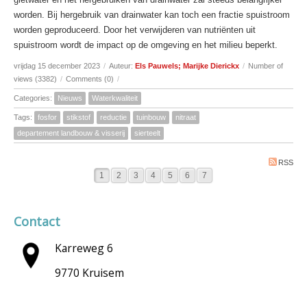
worden. Bij hergebruik van drainwater kan toch een fractie spuistroom
worden geproduceerd. Door het verwijderen van nutriënten uit
spuistroom wordt de impact op de omgeving en het milieu beperkt.
vrijdag 15 december 2023
/
Auteur:
Els Pauwels; Marijke Dierickx
/
Number of
views (3382)
/
Comments (0)
/
Categories:
Nieuws
Waterkwaliteit
Tags:
fosfor
stikstof
reductie
tuinbouw
nitraat
departement landbouw & visserij
sierteelt
RSS
1
2
3
4
5
6
7
Contact
Karreweg 6
9770 Kruisem