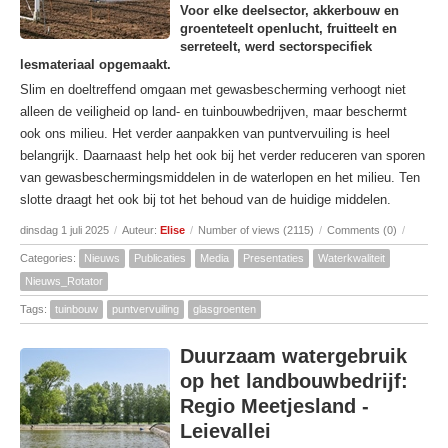
Voor elke deelsector, akkerbouw en
groenteteelt openlucht, fruitteelt en
serreteelt, werd sectorspecifiek
lesmateriaal opgemaakt.
Slim en doeltreffend omgaan met gewasbescherming verhoogt niet
alleen de veiligheid op land- en tuinbouwbedrijven, maar beschermt
ook ons milieu. Het verder aanpakken van puntvervuiling is heel
belangrijk. Daarnaast help het ook bij het verder reduceren van sporen
van gewasbeschermingsmiddelen in de waterlopen en het milieu. Ten
slotte draagt het ook bij tot het behoud van de huidige middelen.
dinsdag 1 juli 2025
/
Auteur:
Elise
/
Number of views (2115)
/
Comments (0)
/
Categories:
Nieuws
Publicaties
Media
Presentaties
Waterkwaliteit
Nieuws_Rotator
Tags:
tuinbouw
puntvervuiling
glasgroenten
Duurzaam watergebruik
op het landbouwbedrijf:
Regio Meetjesland -
Leievallei