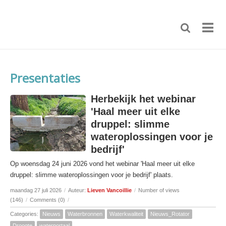
Presentaties
Herbekijk het webinar
'Haal meer uit elke
druppel: slimme
wateroplossingen voor je
bedrijf'
Op woensdag 24 juni 2026 vond het webinar 'Haal meer uit elke
druppel: slimme wateroplossingen voor je bedrijf' plaats.
maandag 27 juli 2026
/
Auteur:
Lieven Vancoillie
/
Number of views
(146)
/
Comments (0)
/
Categories:
Nieuws
Waterbronnen
Waterkwaliteit
Nieuws_Rotator
Droogte
waterportaal