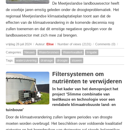
De Meetjeslandse landbouwsector heeft
de voorbije jaren ernstig geleden onder de droogteproblematiek. Het
regionaal Meetjeslandse klimaatadaptatieplan toont aan dat de
effecten van de klimaatverandering in de komende decennia nog
zullen toenemen en dat dit ernstige negatieve gevolgen voor de
landbouwsector met zich mee zal brengen.
vrijdag 26 juli 2024
/
Auteur:
Elise
/
Number of views (2131)
/
Comments (0)
/
Categories:
Nieuws
Waterbronnen
Waterkwaliteit
Irrigatie
Tags:
waterzuivering
drainage
droogte
stuwen
Filtersystemen om
nutriënten te verwijderen
In het kader van het demoproject het
project ‘Slimme combinatie van
teeltkeuze en technologie voor een
rendabele klimaatrobuuste land- en
tuinbouw’
Door de klimaatverandering zullen langere periodes van droogte
moeten worden overbrugd. Het beschikken over voldoende kwalitatief
gietwater en het hergebruiken van drainwater zal steeds belangrijker