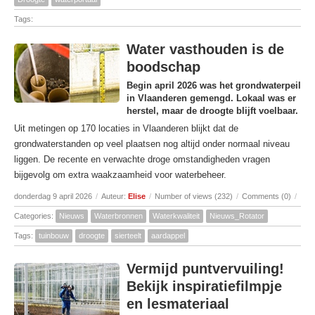
Tags:
Water vasthouden is de
boodschap
Begin april 2026 was het grondwaterpeil
in Vlaanderen gemengd. Lokaal was er
herstel, maar de droogte blijft voelbaar.
Uit metingen op 170 locaties in Vlaanderen blijkt dat de
grondwaterstanden op veel plaatsen nog altijd onder normaal niveau
liggen. De recente en verwachte droge omstandigheden vragen
bijgevolg om extra waakzaamheid voor waterbeheer.
donderdag 9 april 2026
/
Auteur:
Elise
/
Number of views (232)
/
Comments (0)
/
Categories:
Nieuws
Waterbronnen
Waterkwaliteit
Nieuws_Rotator
Tags:
tuinbouw
droogte
sierteelt
aardappel
Vermijd puntvervuiling!
Bekijk inspiratiefilmpje
en lesmateriaal