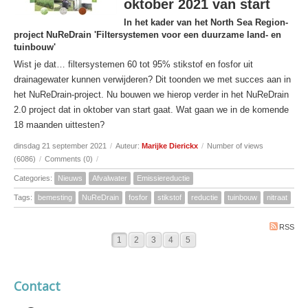
oktober 2021 van start
In het kader van het North Sea Region-
project NuReDrain 'Filtersystemen voor een duurzame land- en
tuinbouw'
Wist je dat… filtersystemen 60 tot 95% stikstof en fosfor uit
drainagewater kunnen verwijderen? Dit toonden we met succes aan in
het NuReDrain-project. Nu bouwen we hierop verder in het NuReDrain
2.0 project dat in oktober van start gaat. Wat gaan we in de komende
18 maanden uittesten?
dinsdag 21 september 2021
/
Auteur:
Marijke Dierickx
/
Number of views
(6086)
/
Comments (0)
/
Categories:
Nieuws
Afvalwater
Emissiereductie
Tags:
bemesting
NuReDrain
fosfor
stikstof
reductie
tuinbouw
nitraat
RSS
1
2
3
4
5
Contact