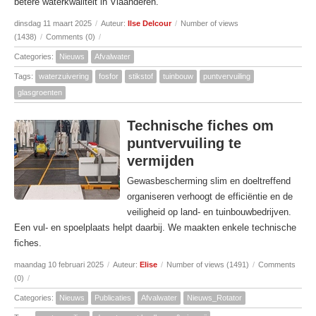
betere waterkwaliteit in Vlaanderen.
dinsdag 11 maart 2025
/
Auteur:
Ilse Delcour
/
Number of views
(1438)
/
Comments (0)
/
Categories:
Nieuws
Afvalwater
Tags:
waterzuivering
fosfor
stikstof
tuinbouw
puntvervuiling
glasgroenten
Technische fiches om
puntvervuiling te
vermijden
Gewasbescherming slim en doeltreffend
organiseren verhoogt de efficiëntie en de
veiligheid op land- en tuinbouwbedrijven.
Een vul- en spoelplaats helpt daarbij. We maakten enkele technische
fiches.
maandag 10 februari 2025
/
Auteur:
Elise
/
Number of views (1491)
/
Comments
(0)
/
Categories:
Nieuws
Publicaties
Afvalwater
Nieuws_Rotator