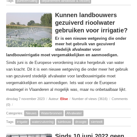
Tags:
puntvervuiling
departement landbouw & visserij
Kunnen landbouwers
gezuiverd rioolwater
gebruiken voor irrigatie?
Er is een nieuwe wetgeving die onder
meer het gebruik van gezuiverd
stedelijk afvalwater voor
landbouwirrigatie moet vergemakkelijken en aanmoedigen.
Sinds juni is de Europese verordening inzake hergebruik van water
van kracht. Dit it is een nieuwe wetgeving die onder meer het gebruik
van gezuiverd stedelijk afvalwater voor landbouwirrigatie moet
vergemakkelijken en aanmoedigen. Iets wat voor de Europese
maatregel in Vlaanderen al mogelijk was, maar nu onbetaalbaar lijkt.
dinsdag 7 november 2023
/
Auteur:
Elise
/
Number of views (3616)
/
Comments
(0)
/
Categories:
Nieuws
Waterbronnen
Afvalwater
Tags:
irrigatie
waterzuivering
tuinbouw
droogte
sierteelt
Sinds 10 juni 2022 geen