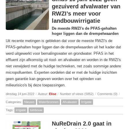
gezuiverd afvalwater van
RWZI’s meer voor
landbouwirrigatie
De meeste RWZI's de PFAS-gehalten
hoger liggen dan de drempelwaarden
Uit recente metingen is gebleken dat voor de meeste RWZI's de
PFAS-gehalten hoger liggen dan de drempelwaarden uit het kader dat
werd uitgewerkt voor bemalingswater en grondwater. PFAS in het
effluent zijn afkomstig uit riool- en afvalwater en worden in de RWZI's
niet verwijderd met de huidige technieken, net zoals sommige andere
micropolluenten. Experten oordelen dat er met de huidige inzichten
geen garantie kan gegeven worden over het optreden van
milieurisico's bij deze toepassingen.
dinsdag 14 juni 2022
/
Auteur:
Elise
/
Number of views (5852)
/
Comments (0)
/
Categories:
Nieuws
Waterbronnen
Afvalwater
Irrigatie
Tags:
irrigatie
tuinbouw
NuReDrain 2.0 gaat in