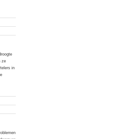
droogte
n ze
telers in
te
problemen