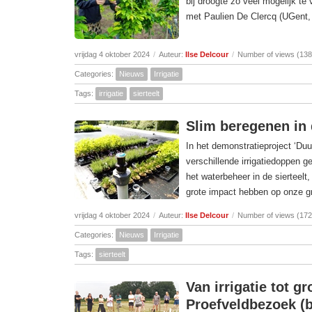
bij droogte zo veel mogelijk te
met Paulien De Clercq (UGent, 
vrijdag 4 oktober 2024
/
Auteur:
Ilse Delcour
/
Number of views (138
Categories:
Nieuws
Irrigatie
Tags:
irrigatie
sierteelt
Slim beregenen in d
In het demonstratieproject ‘Duu
verschillende irrigatiedoppen g
het waterbeheer in de sierteelt
grote impact hebben op onze gr
vrijdag 4 oktober 2024
/
Auteur:
Ilse Delcour
/
Number of views (172
Categories:
Nieuws
Irrigatie
Tags:
sierteelt
Van irrigatie tot 
Proefveldbezoek (