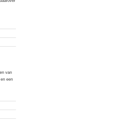
 daarover
ren van
n en een