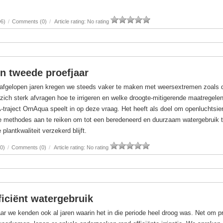
06)
/
Comments (0)
/
Article rating: No rating
n tweede proefjaar
 afgelopen jaren kregen we steeds vaker te maken met weersextremen zoals 
 zich sterk afvragen hoe te irrigeren en welke droogte-mitigerende maatregele
traject OrnAqua speelt in op deze vraag. Het heeft als doel om openluchtsier
re methodes aan te reiken om tot een beredeneerd en duurzaam watergebruik 
lantkwaliteit verzekerd blijft.
0)
/
Comments (0)
/
Article rating: No rating
iciënt watergebruik
aar we kenden ook al jaren waarin het in die periode heel droog was. Net om 