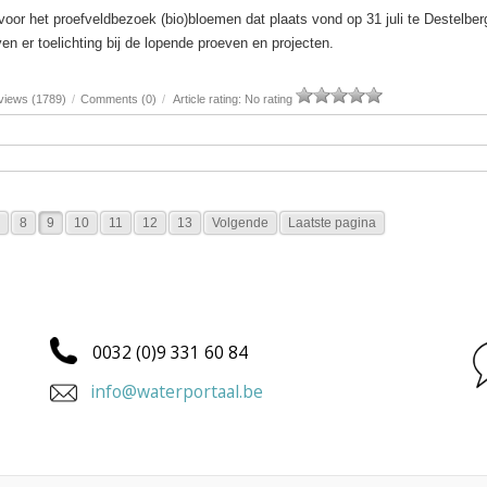
voor het proefveldbezoek (bio)bloemen dat plaats vond op 31 juli te Destelbe
n er toelichting bij de lopende proeven en projecten.
views (1789)
/
Comments (0)
/
Article rating: No rating
8
9
10
11
12
13
Volgende
Laatste pagina
0032 (0)9 331 60 84
info@waterportaal.be