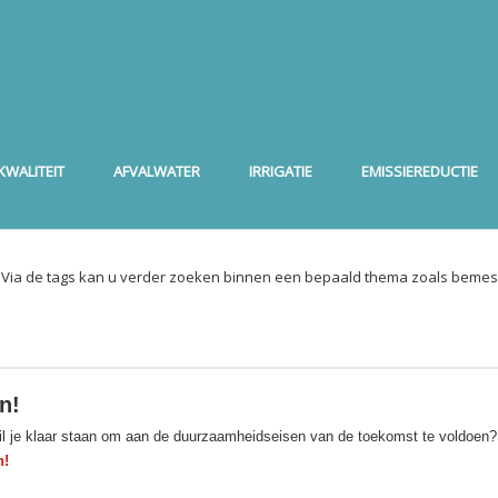
WALITEIT
AFVALWATER
IRRIGATIE
EMISSIEREDUCTIE
. Via de tags kan u verder zoeken binnen een bepaald thema zoals bemest
n!
Wil je klaar staan om aan de duurzaamheidseisen van de toekomst te voldoen
n!