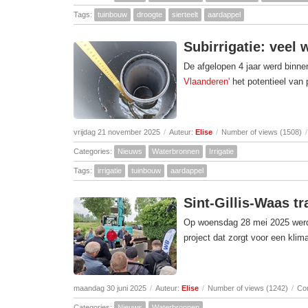
Tags:
tuinbouw
droogte
sierteelt
aardappel
Subirrigatie: veel 
De afgelopen 4 jaar werd binne
Vlaanderen'
het potentieel van
vrijdag 21 november 2025
/
Auteur:
Elise
/
Number of views (1508)
/
Categories:
Nieuws
Waterbronnen
Irrigatie
Tags:
irrigatie
tuinbouw
aardappel
Sint-Gillis-Waas t
Op woensdag 28 mei 2025 werd in
project dat zorgt voor een klim
maandag 30 juni 2025
/
Auteur:
Elise
/
Number of views (1242)
/
Co
Categories:
Nieuws
Waterbronnen