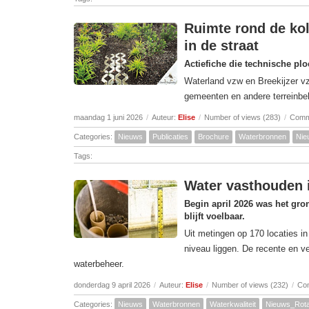
Ruimte rond de kol
in de straat
Actiefiche die technische pl
Waterland vzw en Breekijzer v
gemeenten en andere terreinbe
maandag 1 juni 2026
/
Auteur:
Elise
/
Number of views (283)
/
Comm
Categories:
Nieuws
Publicaties
Brochure
Waterbronnen
Nie
Tags:
Water vasthouden 
Begin april 2026 was het gro
blijft voelbaar.
Uit metingen op 170 locaties in
niveau liggen. De recente en 
waterbeheer.
donderdag 9 april 2026
/
Auteur:
Elise
/
Number of views (232)
/
Co
Categories:
Nieuws
Waterbronnen
Waterkwaliteit
Nieuws_Rota