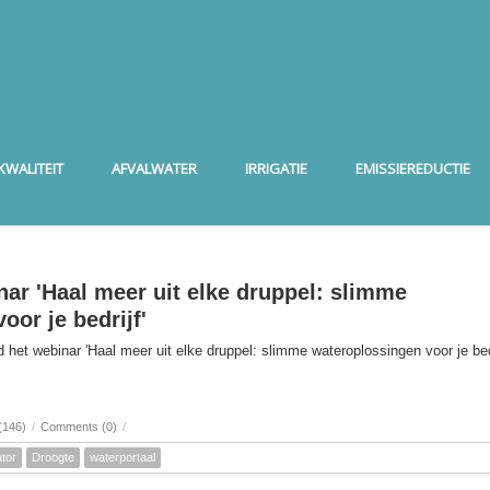
WALITEIT
AFVALWATER
IRRIGATIE
EMISSIEREDUCTIE
nar 'Haal meer uit elke druppel: slimme
oor je bedrijf'
het webinar 'Haal meer uit elke druppel: slimme wateroplossingen voor je bedr
(146)
/
Comments (0)
/
tor
Droogte
waterportaal