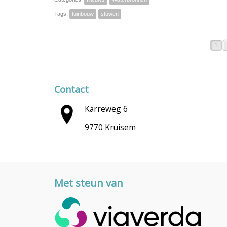
Tags:
tuinbouw
stuwen
1
Contact
Karreweg 6
9770 Kruisem
Met steun van