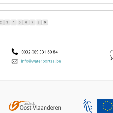
2
3
4
5
6
7
8
9
0032 (0)9 331 60 84
info@waterportaal.be