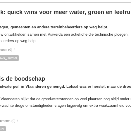
k: quick wins voor meer water, groen en leefr
oegen, gemeenten en andere terreinbeheerders op weg helpt.
zw ontwikkelden samen met Viaverda een actiefiche die technische ploegen,
heerders op weg helpt.
ents (0)
/
uws_Rotator
is de boodschap
ndwaterpeil in Vlaanderen gemengd. Lokaal was er herstel, maar de dro
 Vlaanderen blijkt dat de grondwaterstanden op veel plaatsen nog altijd onder
verwachte droge omstandigheden vragen bijgevolg om extra waakzaamheid voo
mments (0)
/
tor