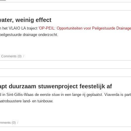
water, weinig effect
n het VLAIO LA traject
'OP-PEIL: Opportuniteiten voor Peilgestuurde Drainage
 peilgestuurde drainage onderzocht.
Comments (0)
/
rapt duurzaam stuwenproject feestelijk af
 Sint-Gillis-Waas de eerste stuw in een lange rij geplaatst. Viaverda is partn
aatrobuustere land- en tuinbouw.
mments (0)
/