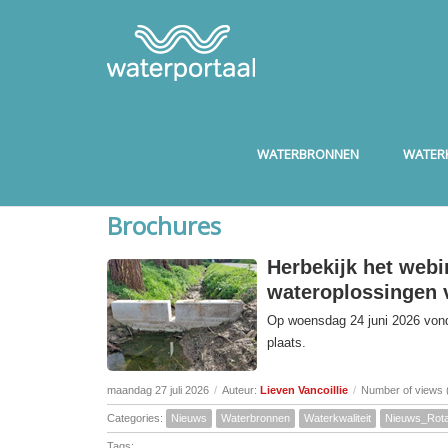
WATERBRONNEN
WATERK
Brochures
Herbekijk het webi
wateroplossingen v
Op woensdag 24 juni 2026 vond 
plaats.
maandag 27 juli 2026
/
Auteur:
Lieven Vancoillie
/
Number of views 
Categories:
Nieuws
Waterbronnen
Waterkwaliteit
Nieuws_Rota
Tags: