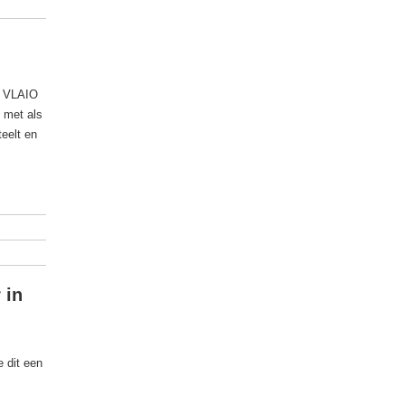
et VLAIO
, met als
eelt en
 in
 dit een