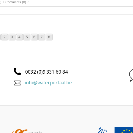
)
/
Comments (0)
/
2
3
4
5
6
7
8
0032 (0)9 331 60 84
info@waterportaal.be