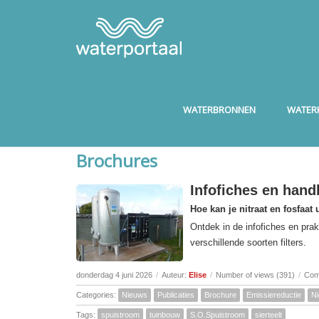
WATERBRONNEN
WATERK
Brochures
Infofiches en handl
Hoe kan je nitraat en fosfaat 
Ontdek in de infofiches en prak
verschillende soorten filters.
donderdag 4 juni 2026
/
Auteur:
Elise
/
Number of views (391)
/
Com
Categories:
Nieuws
Publicaties
Brochure
Emissiereductie
N
Tags:
spuistroom
tuinbouw
S.O.Spuistroom
sierteelt