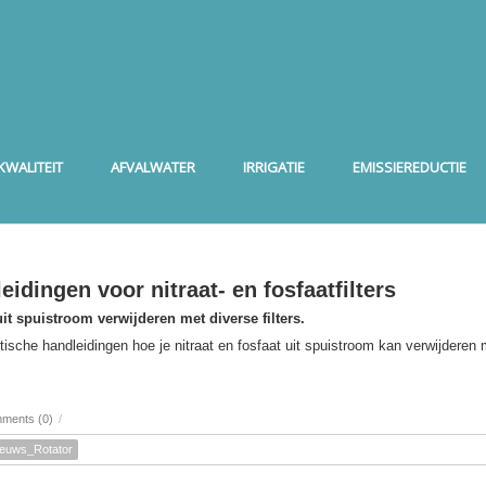
WALITEIT
AFVALWATER
IRRIGATIE
EMISSIEREDUCTIE
eidingen voor nitraat- en fosfaatfilters
uit spuistroom verwijderen met diverse filters.
tische handleidingen hoe je nitraat en fosfaat uit spuistroom kan verwijderen 
ments (0)
/
ieuws_Rotator