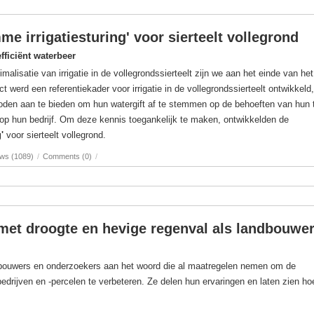
me irrigatiesturing' voor sierteelt vollegrond
ficiënt waterbeer
imalisatie van irrigatie in de vollegrondssierteelt zijn we aan het einde van h
ct werd een referentiekader voor irrigatie in de vollegrondssierteelt ontwikkeld
hoden aan te bieden om hun watergift af te stemmen op de behoeften van hun t
 op hun bedrijf. Om deze kennis toegankelijk te maken, ontwikkelden de
g'
voor sierteelt vollegrond.
ews (1089)
/
Comments (0)
/
et droogte en hevige regenval als landbouwer
dbouwers en onderzoekers aan het woord die al maatregelen nemen om de
drijven en -percelen te verbeteren. Ze delen hun ervaringen en laten zien hoe