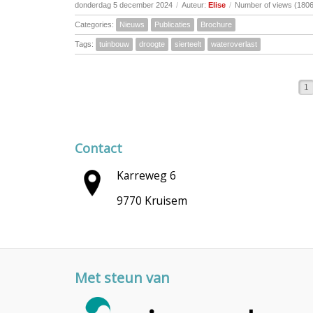
donderdag 5 december 2024
/
Auteur:
Elise
/
Number of views (1806
Categories:
Nieuws
Publicaties
Brochure
Tags:
tuinbouw
droogte
sierteelt
wateroverlast
1
Contact
Karreweg 6
9770 Kruisem
Met steun van