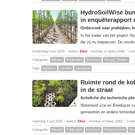
HydroSoilWise bun
in enquêterapport
Onderzoek naar praktijken, k
In het kader van het project H
die zij nu toepassen. De resul
donderdag 4 juni 2026
/
Auteur:
Elise
/
Number of views (548)
/
Com
Categories:
Nieuws
Publicaties
Brochure
Nieuws_Rotator
Tags:
tuinbouw
sierteelt
aardappel
Ruimte rond de kol
in de straat
Actiefiche die technische pl
Waterland vzw en Breekijzer v
gemeenten en andere terreinbe
maandag 1 juni 2026
/
Auteur:
Elise
/
Number of views (280)
/
Comm
Categories:
Nieuws
Publicaties
Brochure
Waterbronnen
Nie