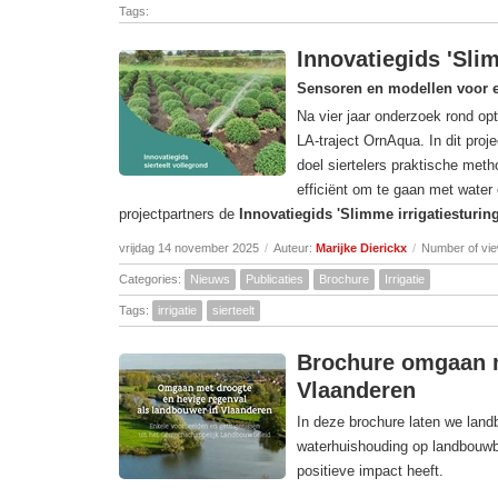
Tags:
Innovatiegids 'Slim
Sensoren en modellen voor ef
Na vier jaar onderzoek rond opt
LA-traject OrnAqua. In dit proje
doel siertelers praktische met
efficiënt om te gaan met water
projectpartners de
Innovatiegids 'Slimme irrigatiesturin
vrijdag 14 november 2025
/
Auteur:
Marijke Dierickx
/
Number of vi
Categories:
Nieuws
Publicaties
Brochure
Irrigatie
Tags:
irrigatie
sierteelt
Brochure omgaan m
Vlaanderen
In deze brochure laten we lan
waterhuishouding op landbouwbe
positieve impact heeft.