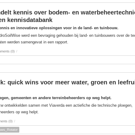
delt kennis over bodem- en waterbeheertechn
 en kennisdatabank
ennis en innovatieve oplossingen voor in de land- en tuinbouw.
ydroSoilWise werd een bevraging gehouden bij land- en tuinbouwers over de t
taten werden samengevat in een rapport.
ments (0)
/
k: quick wins voor meer water, groen en leefr
oegen, gemeenten en andere terreinbeheerders op weg helpt.
zw ontwikkelden samen met Viaverda een actiefiche die technische ploegen,
heerders op weg helpt.
ents (0)
/
uws_Rotator