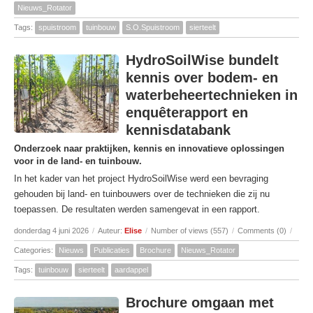
Nieuws_Rotator
Tags:
spuistroom
tuinbouw
S.O.Spuistroom
sierteelt
HydroSoilWise bundelt
kennis over bodem- en
waterbeheertechnieken in
enquêterapport en
kennisdatabank
Onderzoek naar praktijken, kennis en innovatieve oplossingen
voor in de land- en tuinbouw.
In het kader van het project HydroSoilWise werd een bevraging
gehouden bij land- en tuinbouwers over de technieken die zij nu
toepassen. De resultaten werden samengevat in een rapport.
donderdag 4 juni 2026
/
Auteur:
Elise
/
Number of views (557)
/
Comments (0)
/
Categories:
Nieuws
Publicaties
Brochure
Nieuws_Rotator
Tags:
tuinbouw
sierteelt
aardappel
Brochure omgaan met