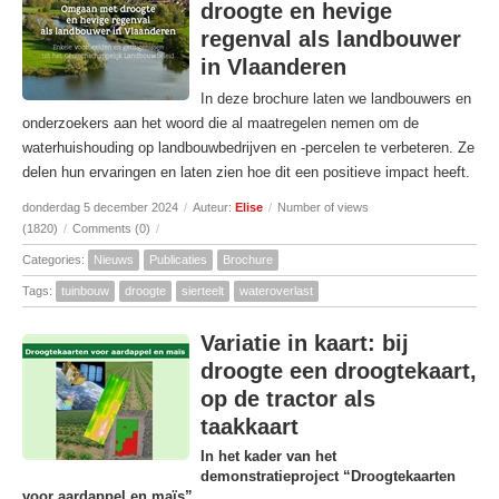
droogte en hevige
regenval als landbouwer
in Vlaanderen
In deze brochure laten we landbouwers en
onderzoekers aan het woord die al maatregelen nemen om de
waterhuishouding op landbouwbedrijven en -percelen te verbeteren. Ze
delen hun ervaringen en laten zien hoe dit een positieve impact heeft.
donderdag 5 december 2024
/
Auteur:
Elise
/
Number of views
(1820)
/
Comments (0)
/
Categories:
Nieuws
Publicaties
Brochure
Tags:
tuinbouw
droogte
sierteelt
wateroverlast
Variatie in kaart: bij
droogte een droogtekaart,
op de tractor als
taakkaart
In het kader van het
demonstratieproject “Droogtekaarten
voor aardappel en maïs”