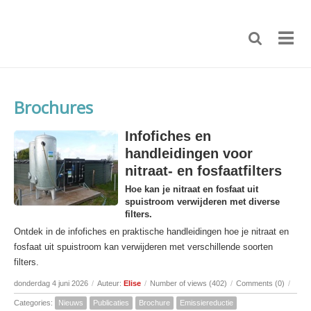
Brochures
Infofiches en
handleidingen voor
nitraat- en fosfaatfilters
Hoe kan je nitraat en fosfaat uit
spuistroom verwijderen met diverse
filters.
Ontdek in de infofiches en praktische handleidingen hoe je nitraat en
fosfaat uit spuistroom kan verwijderen met verschillende soorten
filters.
donderdag 4 juni 2026
/
Auteur:
Elise
/
Number of views (402)
/
Comments (0)
/
Categories:
Nieuws
Publicaties
Brochure
Emissiereductie