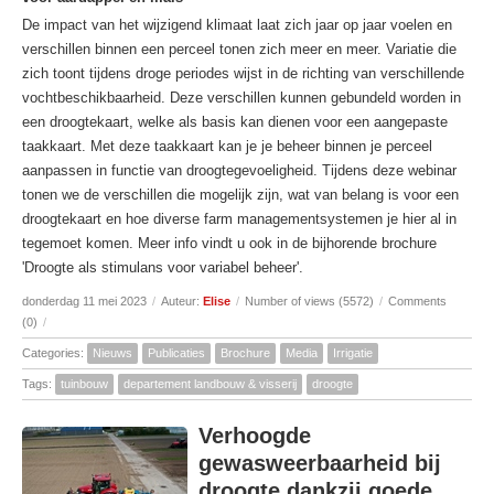
De impact van het wijzigend klimaat laat zich jaar op jaar voelen en
verschillen binnen een perceel tonen zich meer en meer. Variatie die
zich toont tijdens droge periodes wijst in de richting van verschillende
vochtbeschikbaarheid. Deze verschillen kunnen gebundeld worden in
een droogtekaart, welke als basis kan dienen voor een aangepaste
taakkaart. Met deze taakkaart kan je je beheer binnen je perceel
aanpassen in functie van droogtegevoeligheid. Tijdens deze webinar
tonen we de verschillen die mogelijk zijn, wat van belang is voor een
droogtekaart en hoe diverse farm managementsystemen je hier al in
tegemoet komen. Meer info vindt u ook in de bijhorende brochure
'Droogte als stimulans voor variabel beheer'.
donderdag 11 mei 2023
/
Auteur:
Elise
/
Number of views (5572)
/
Comments
(0)
/
Categories:
Nieuws
Publicaties
Brochure
Media
Irrigatie
Tags:
tuinbouw
departement landbouw & visserij
droogte
Verhoogde
gewasweerbaarheid bij
droogte dankzij goede