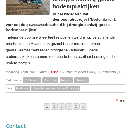
bodempraktijken
In het kader van het
demonstratieproject 'Bodemkracht:
verhoogde gewasweerbaarheid bij droogte dankzij goede
bodempraktijken'
Tijdens de voorbije twee teeltseizoenen werd er op verschillende
proefvelden in Vlaanderen gezocht naar manieren om de
gewasweerbaarheid tegen droogte te verhogen. Goede
bodempraktijken kunnen voor een betere vochthuishouding in de
bodem zorgen.
maandag 3 april 2023
/
Auteur:
Elise
/
Number of views (5024)
/
Comments (0)
/
Categories:
Publicaties
Brochure
Irrigatie
Droogte
Tags:
tuinbouw
departement landbouw & visserij
RSS
1
2
3
4
5
6
Contact